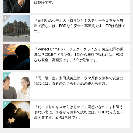
は危険です。
『帝都初恋心中』大正ロマンとミステリーを１巻から無
料で読むには。FODなら安全・高画質です。ZIPは危険で
す。
『Perfect Crime (パーフェクトクライム)』完全犯罪の黒
幕は？2019年ドラマ化。1巻から無料で読むには。FOD
なら安全・高画質です。ZIPは危険です。
『同・級・生』安田成美主演ドラマ原作を無料で安全に
読むには。青春のこじらせた恋の終わらせ方。
『たっぷりのキスからはじめて』両想いなのにすれ違う
切ない恋に。１巻から無料で読むには。FODなら安全・
高画質です。ZIPは危険です。