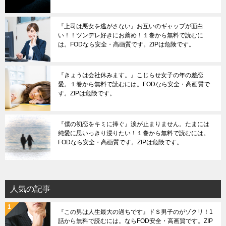
『上司は悪女を逃がさない』お互いのギャップが面白
い！！ツンデレ好きにお薦め！１巻から無料で読むに
は。FODなら安全・高画質です。ZIPは危険です。
『きょうは会社休みます。』こじらせ女子の年の差恋
愛。１巻から無料で読むには。FODなら安全・高画質で
す。ZIPは危険です。
『僕の初恋をキミに捧ぐ』涙が止まりません。たまには
純愛に思いっきり浸りたい！１巻から無料で読むには。
FODなら安全・高画質です。ZIPは危険です。
人気の記事
『この男は人生最大の過ちです』ドＳ男子のがゾクリ！1
話から無料で読むには。ならFOD安全・高画質です。ZIP