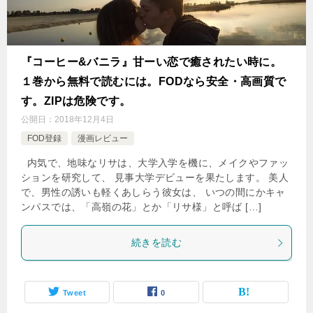
『コーヒー&バニラ』甘ーい恋で癒されたい時に。
１巻から無料で読むには。FODなら安全・高画質で
す。ZIPは危険です。
公開日：
2018年12月4日
FOD登録
漫画レビュー
内気で、地味なリサは、大学入学を機に、メイクやファッ
ションを研究して、 見事大学デビューを果たします。 美人
で、男性の誘いも軽くあしらう彼女は、 いつの間にかキャ
ンパスでは、「高嶺の花」とか「リサ様」と呼ば […]
続きを読む
Tweet
0