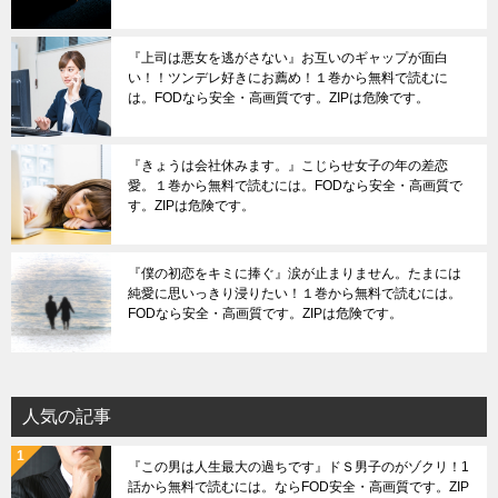
『上司は悪女を逃がさない』お互いのギャップが面白
い！！ツンデレ好きにお薦め！１巻から無料で読むに
は。FODなら安全・高画質です。ZIPは危険です。
『きょうは会社休みます。』こじらせ女子の年の差恋
愛。１巻から無料で読むには。FODなら安全・高画質で
す。ZIPは危険です。
『僕の初恋をキミに捧ぐ』涙が止まりません。たまには
純愛に思いっきり浸りたい！１巻から無料で読むには。
FODなら安全・高画質です。ZIPは危険です。
人気の記事
『この男は人生最大の過ちです』ドＳ男子のがゾクリ！1
話から無料で読むには。ならFOD安全・高画質です。ZIP