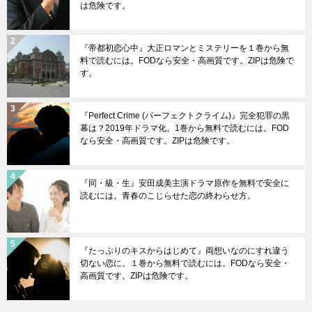
は危険です。
『帝都初恋心中』大正ロマンとミステリーを１巻から無
料で読むには。FODなら安全・高画質です。ZIPは危険で
す。
『Perfect Crime (パーフェクトクライム)』完全犯罪の黒
幕は？2019年ドラマ化。1巻から無料で読むには。FOD
なら安全・高画質です。ZIPは危険です。
『同・級・生』安田成美主演ドラマ原作を無料で安全に
読むには。青春のこじらせた恋の終わらせ方。
『たっぷりのキスからはじめて』両想いなのにすれ違う
切ない恋に。１巻から無料で読むには。FODなら安全・
高画質です。ZIPは危険です。