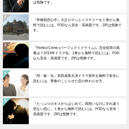
は危険です。
『帝都初恋心中』大正ロマンとミステリーを１巻から無
料で読むには。FODなら安全・高画質です。ZIPは危険で
す。
『Perfect Crime (パーフェクトクライム)』完全犯罪の黒
幕は？2019年ドラマ化。1巻から無料で読むには。FOD
なら安全・高画質です。ZIPは危険です。
『同・級・生』安田成美主演ドラマ原作を無料で安全に
読むには。青春のこじらせた恋の終わらせ方。
『たっぷりのキスからはじめて』両想いなのにすれ違う
切ない恋に。１巻から無料で読むには。FODなら安全・
高画質です。ZIPは危険です。