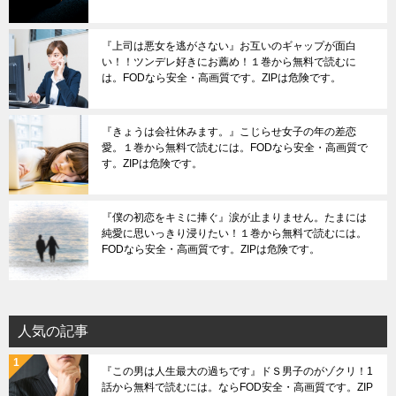
『上司は悪女を逃がさない』お互いのギャップが面白
い！！ツンデレ好きにお薦め！１巻から無料で読むに
は。FODなら安全・高画質です。ZIPは危険です。
『きょうは会社休みます。』こじらせ女子の年の差恋
愛。１巻から無料で読むには。FODなら安全・高画質で
す。ZIPは危険です。
『僕の初恋をキミに捧ぐ』涙が止まりません。たまには
純愛に思いっきり浸りたい！１巻から無料で読むには。
FODなら安全・高画質です。ZIPは危険です。
人気の記事
『この男は人生最大の過ちです』ドＳ男子のがゾクリ！1
話から無料で読むには。ならFOD安全・高画質です。ZIP