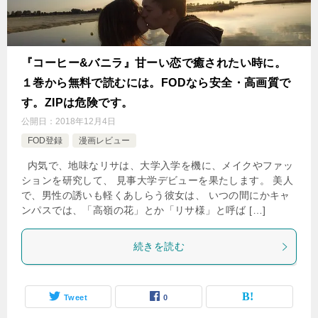
『コーヒー&バニラ』甘ーい恋で癒されたい時に。
１巻から無料で読むには。FODなら安全・高画質で
す。ZIPは危険です。
公開日：
2018年12月4日
FOD登録
漫画レビュー
内気で、地味なリサは、大学入学を機に、メイクやファッ
ションを研究して、 見事大学デビューを果たします。 美人
で、男性の誘いも軽くあしらう彼女は、 いつの間にかキャ
ンパスでは、「高嶺の花」とか「リサ様」と呼ば […]
続きを読む
Tweet
0