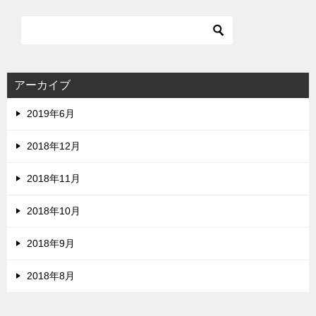
アーカイブ
2019年6月
2018年12月
2018年11月
2018年10月
2018年9月
2018年8月