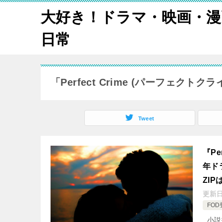
大好き！ドラマ・映画・漫
日常
「Perfect Crime (パーフェクト
Tweet
『Pe
年ド
ZI
更新
FOD
小説