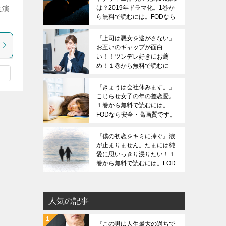
は？2019年ドラマ化。1巻か
主演
ら無料で読むには。FODなら
安全・高画質です。ZIPは危
険です。
『上司は悪女を逃がさない』
お互いのギャップが面白
い！！ツンデレ好きにお薦
め！１巻から無料で読むに
は。FODなら安全・高画質で
す。ZIPは危険です。
『きょうは会社休みます。』
こじらせ女子の年の差恋愛。
１巻から無料で読むには。
FODなら安全・高画質です。
ZIPは危険です。
『僕の初恋をキミに捧ぐ』涙
が止まりません。たまには純
愛に思いっきり浸りたい！１
巻から無料で読むには。FOD
なら安全・高画質です。ZIP
は危険です。
人気の記事
『この男は人生最大の過ちで