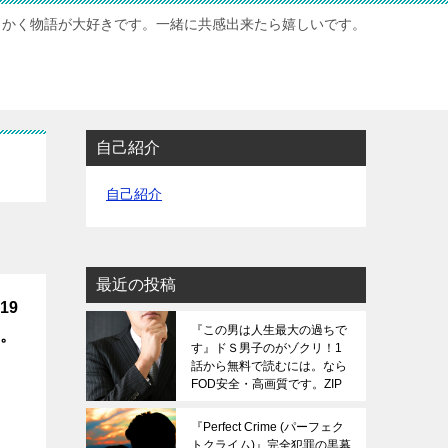
もかく物語が大好きです。一緒に共感出来たら嬉しいです。
自己紹介
自己紹介
最近の投稿
19
『この男は人生最大の過ちで
す。
す』ドＳ男子のがゾクリ！1
話から無料で読むには。なら
FOD安全・高画質です。ZIP
は危険です。
『Perfect Crime (パーフェク
トクライム)』完全犯罪の黒幕