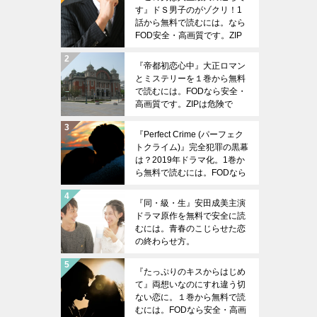
す』ドＳ男子のがゾクリ！1
話から無料で読むには。なら
FOD安全・高画質です。ZIP
は危険です。
『帝都初恋心中』大正ロマン
とミステリーを１巻から無料
で読むには。FODなら安全・
高画質です。ZIPは危険で
す。
『Perfect Crime (パーフェク
トクライム)』完全犯罪の黒幕
は？2019年ドラマ化。1巻か
ら無料で読むには。FODなら
安全・高画質です。ZIPは危
険です。
『同・級・生』安田成美主演
ドラマ原作を無料で安全に読
むには。青春のこじらせた恋
の終わらせ方。
『たっぷりのキスからはじめ
て』両想いなのにすれ違う切
ない恋に。１巻から無料で読
むには。FODなら安全・高画