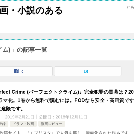
と
画・小説のある
クライム)」の記事一覧
0
rfect Crime (パーフェクトクライム)』完全犯罪の黒幕は？20
ラマ化。1巻から無料で読むには。FODなら安全・高画質で
Pは危険です。
日：
2019年2月21日
公開日：
2018年12月11日
登録
ドラマ・映画
漫画レビュー
投稿サイト 『エブリスタ』で人気を博し、漫画化された作品です。