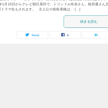
19年1月19日からテレビ朝日系列で、トリンドル玲奈さん、桜田通さん
写ドラマ化もされます。 主人公の前島香織は、 […]
続きを読む
Tweet
0