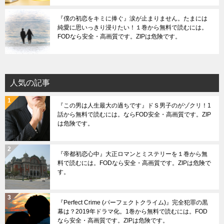
『僕の初恋をキミに捧ぐ』涙が止まりません。たまには
純愛に思いっきり浸りたい！１巻から無料で読むには。
FODなら安全・高画質です。ZIPは危険です。
人気の記事
『この男は人生最大の過ちです』ドＳ男子のがゾクリ！1
話から無料で読むには。ならFOD安全・高画質です。ZIP
は危険です。
『帝都初恋心中』大正ロマンとミステリーを１巻から無
料で読むには。FODなら安全・高画質です。ZIPは危険で
す。
『Perfect Crime (パーフェクトクライム)』完全犯罪の黒
幕は？2019年ドラマ化。1巻から無料で読むには。FOD
なら安全・高画質です。ZIPは危険です。