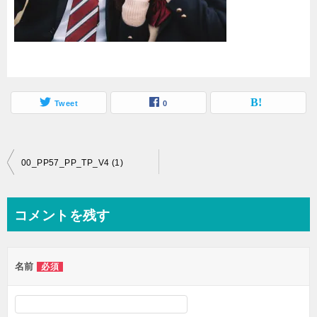
Tweet
0
投
00_PP57_PP_TP_V4 (1)
稿
ナ
コメントを残す
ビ
ゲ
名前
必須
ー
シ