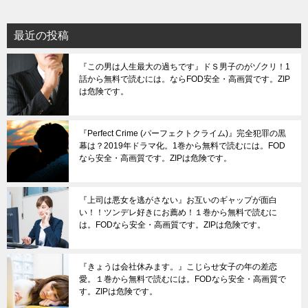
最近の投稿
『この男は人生最大の過ちです』ドＳ男子のがゾクリ！1
話から無料で読むには。ならFOD安全・高画質です。ZIP
は危険です。
『Perfect Crime (パーフェクトクライム)』完全犯罪の黒
幕は？2019年ドラマ化。1巻から無料で読むには。FOD
なら安全・高画質です。ZIPは危険です。
『上司は悪女を逃がさない』お互いのギャップが面白
い！！ツンデレ好きにお薦め！１巻から無料で読むに
は。FODなら安全・高画質です。ZIPは危険です。
『きょうは会社休みます。』こじらせ女子の年の差恋
愛。１巻から無料で読むには。FODなら安全・高画質で
す。ZIPは危険です。