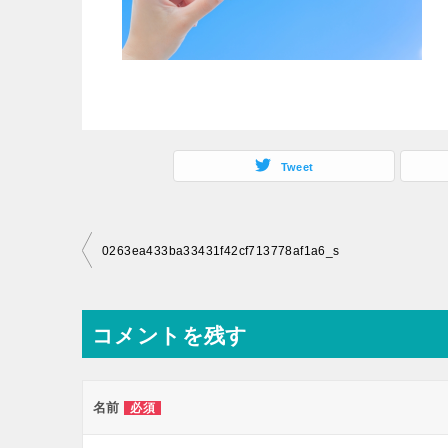
Tweet
投
0263ea433ba33431f42cf713778af1a6_s
稿
ナ
コメントを残す
ビ
ゲ
ー
名前
必須
シ