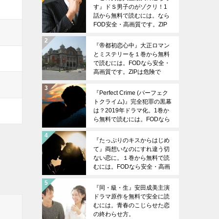
す』ドＳ男子のがゾクリ！1
話から無料で読むには。なら
FOD安全・高画質です。ZIP
は危険です。
『帝都初恋心中』大正ロマン
とミステリーを１巻から無料
で読むには。FODなら安全・
高画質です。ZIPは危険で
す。
『Perfect Crime (パーフェク
トクライム)』完全犯罪の黒幕
は？2019年ドラマ化。1巻か
ら無料で読むには。FODなら
安全・高画質です。ZIPは危
険です。
『たっぷりのキスからはじめ
て』両想いなのにすれ違う切
ない恋に。１巻から無料で読
むには。FODなら安全・高画
質です。ZIPは危険です。
『同・級・生』安田成美主演
ドラマ原作を無料で安全に読
むには。青春のこじらせた恋
の終わらせ方。