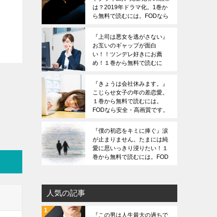
は？2019年ドラマ化。1巻か
ら無料で読むには。FODなら
安全・高画質です。ZIPは危
険です。
『上司は悪女を逃がさない』
お互いのギャップが面白
い！！ツンデレ好きにお薦
め！１巻から無料で読むに
は。FODなら安全・高画質で
す。ZIPは危険です。
『きょうは会社休みます。』
こじらせ女子の年の差恋愛。
１巻から無料で読むには。
FODなら安全・高画質です。
ZIPは危険です。
『僕の初恋をキミに捧ぐ』涙
が止まりません。たまには純
愛に思いっきり浸りたい！１
巻から無料で読むには。FOD
なら安全・高画質です。ZIP
は危険です。
人気の記事
『この男は人生最大の過ちで