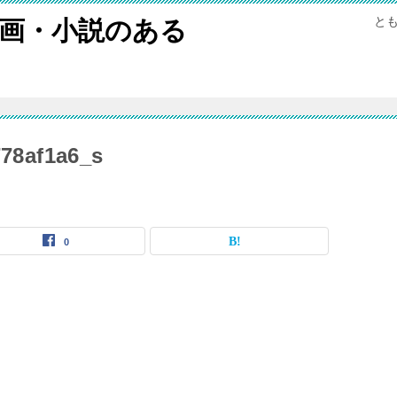
と
画・小説のある
78af1a6_s
0