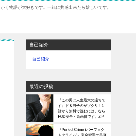
もかく物語が大好きです。一緒に共感出来たら嬉しいです。
自己紹介
自己紹介
最近の投稿
『この男は人生最大の過ちで
す』ドＳ男子のがゾクリ！1
話から無料で読むには。なら
FOD安全・高画質です。ZIP
は危険です。
『Perfect Crime (パーフェク
トクライム)』完全犯罪の黒幕