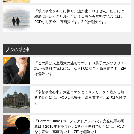
『僕の初恋をキミに捧ぐ』涙が止まりません。たまには
純愛に思いっきり浸りたい！１巻から無料で読むには。
FODなら安全・高画質です。ZIPは危険です。
人気の記事
『この男は人生最大の過ちです』ドＳ男子のがゾクリ！1
話から無料で読むには。ならFOD安全・高画質です。ZIP
は危険です。
『帝都初恋心中』大正ロマンとミステリーを１巻から無
料で読むには。FODなら安全・高画質です。ZIPは危険で
す。
『Perfect Crime (パーフェクトクライム)』完全犯罪の黒
幕は？2019年ドラマ化。1巻から無料で読むには。FOD
なら安全・高画質です。ZIPは危険です。