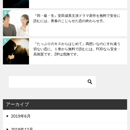
『同・級・生』安田成美主演ドラマ原作を無料で安全に
読むには。青春のこじらせた恋の終わらせ方。
『たっぷりのキスからはじめて』両想いなのにすれ違う
切ない恋に。１巻から無料で読むには。FODなら安全・
高画質です。ZIPは危険です。
アーカイブ
2019年6月
2018年12月