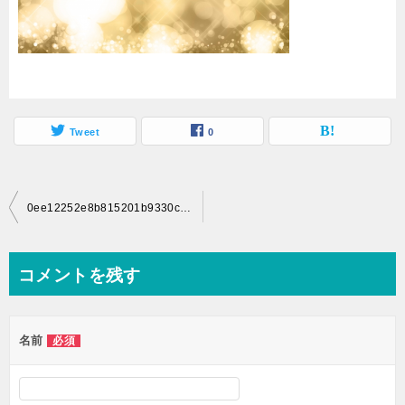
Tweet
0
投
0ee12252e8b815201b9330c6dc5d34f3_s
稿
ナ
コメントを残す
ビ
ゲ
名前
必須
ー
シ