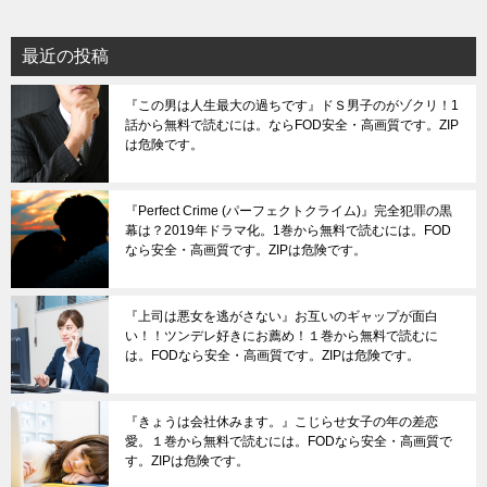
最近の投稿
『この男は人生最大の過ちです』ドＳ男子のがゾクリ！1
話から無料で読むには。ならFOD安全・高画質です。ZIP
は危険です。
『Perfect Crime (パーフェクトクライム)』完全犯罪の黒
幕は？2019年ドラマ化。1巻から無料で読むには。FOD
なら安全・高画質です。ZIPは危険です。
『上司は悪女を逃がさない』お互いのギャップが面白
い！！ツンデレ好きにお薦め！１巻から無料で読むに
は。FODなら安全・高画質です。ZIPは危険です。
『きょうは会社休みます。』こじらせ女子の年の差恋
愛。１巻から無料で読むには。FODなら安全・高画質で
す。ZIPは危険です。