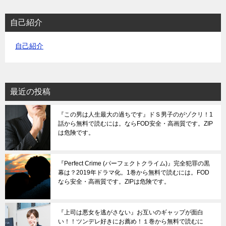
自己紹介
自己紹介
最近の投稿
『この男は人生最大の過ちです』ドＳ男子のがゾクリ！1
話から無料で読むには。ならFOD安全・高画質です。ZIP
は危険です。
『Perfect Crime (パーフェクトクライム)』完全犯罪の黒
幕は？2019年ドラマ化。1巻から無料で読むには。FOD
なら安全・高画質です。ZIPは危険です。
『上司は悪女を逃がさない』お互いのギャップが面白
い！！ツンデレ好きにお薦め！１巻から無料で読むに