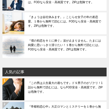
は。FODなら安全・高画質です。ZIPは危険です。
『きょうは会社休みます。』こじらせ女子の年の差恋
愛。１巻から無料で読むには。FODなら安全・高画質で
す。ZIPは危険です。
『僕の初恋をキミに捧ぐ』涙が止まりません。たまには
純愛に思いっきり浸りたい！１巻から無料で読むには。
FODなら安全・高画質です。ZIPは危険です。
人気の記事
『この男は人生最大の過ちです』ドＳ男子のがゾクリ！1
話から無料で読むには。ならFOD安全・高画質です。ZIP
は危険です。
『帝都初恋心中』大正ロマンとミステリーを１巻から無