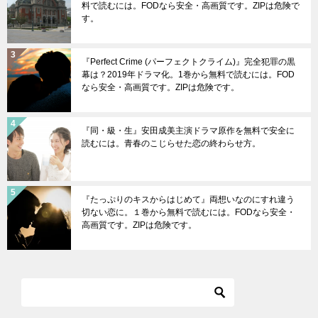
料で読むには。FODなら安全・高画質です。ZIPは危険で
す。
『Perfect Crime (パーフェクトクライム)』完全犯罪の黒
幕は？2019年ドラマ化。1巻から無料で読むには。FOD
なら安全・高画質です。ZIPは危険です。
『同・級・生』安田成美主演ドラマ原作を無料で安全に
読むには。青春のこじらせた恋の終わらせ方。
『たっぷりのキスからはじめて』両想いなのにすれ違う
切ない恋に。１巻から無料で読むには。FODなら安全・
高画質です。ZIPは危険です。