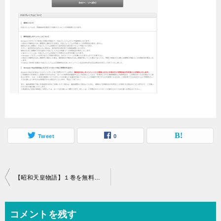
Tweet
0
投
【昭和天皇物語】１巻を無料で安全に読むためには。ZIPは注意！危険ですよ。
稿
ナ
コメントを残す