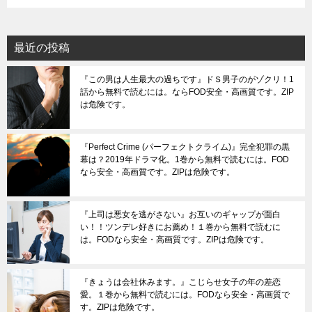
最近の投稿
『この男は人生最大の過ちです』ドＳ男子のがゾクリ！1
話から無料で読むには。ならFOD安全・高画質です。ZIP
は危険です。
『Perfect Crime (パーフェクトクライム)』完全犯罪の黒
幕は？2019年ドラマ化。1巻から無料で読むには。FOD
なら安全・高画質です。ZIPは危険です。
『上司は悪女を逃がさない』お互いのギャップが面白
い！！ツンデレ好きにお薦め！１巻から無料で読むに
は。FODなら安全・高画質です。ZIPは危険です。
『きょうは会社休みます。』こじらせ女子の年の差恋
愛。１巻から無料で読むには。FODなら安全・高画質で
す。ZIPは危険です。