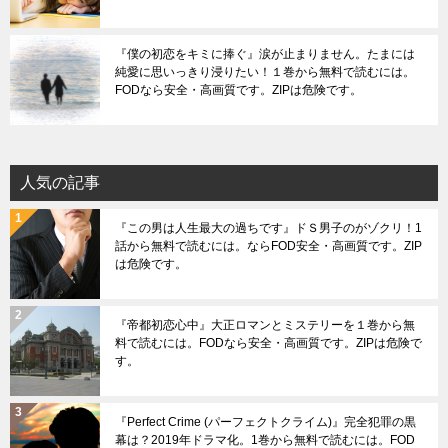
『僕の初恋をキミに捧ぐ』涙が止まりません。たまには
純愛に思いっきり浸りたい！１巻から無料で読むには。
FODなら安全・高画質です。ZIPは危険です。
人気の記事
『この男は人生最大の過ちです』ドＳ男子のがゾクリ！1
話から無料で読むには。ならFOD安全・高画質です。ZIP
は危険です。
『帝都初恋心中』大正ロマンとミステリーを１巻から無
料で読むには。FODなら安全・高画質です。ZIPは危険で
す。
『Perfect Crime (パーフェクトクライム)』完全犯罪の黒
幕は？2019年ドラマ化。1巻から無料で読むには。FOD