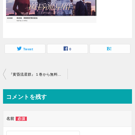
Tweet
0
投
『黄昏流星群』１巻から無料で読むには。FODなら安全・高画質です。ZIPファイルは危険です。
稿
ナ
コメントを残す
ビ
ゲ
名前
必須
ー
シ