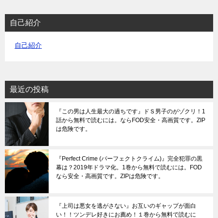
自己紹介
自己紹介
最近の投稿
『この男は人生最大の過ちです』ドＳ男子のがゾクリ！1
話から無料で読むには。ならFOD安全・高画質です。ZIP
は危険です。
『Perfect Crime (パーフェクトクライム)』完全犯罪の黒
幕は？2019年ドラマ化。1巻から無料で読むには。FOD
なら安全・高画質です。ZIPは危険です。
『上司は悪女を逃がさない』お互いのギャップが面白
い！！ツンデレ好きにお薦め！１巻から無料で読むに