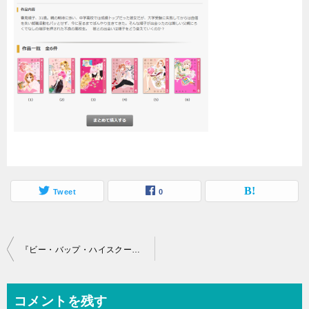
Tweet
0
投
『ビー・バップ・ハイスクール』今日から俺はだけじゃない！仲村トオルの出世作。1巻から無料で安全に読むには。ZIPは危険です。
稿
ナ
コメントを残す