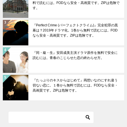
料で読むには。FODなら安全・高画質です。ZIPは危険で
す。
『Perfect Crime (パーフェクトクライム)』完全犯罪の黒
幕は？2019年ドラマ化。1巻から無料で読むには。FOD
なら安全・高画質です。ZIPは危険です。
『同・級・生』安田成美主演ドラマ原作を無料で安全に
読むには。青春のこじらせた恋の終わらせ方。
『たっぷりのキスからはじめて』両想いなのにすれ違う
切ない恋に。１巻から無料で読むには。FODなら安全・
高画質です。ZIPは危険です。