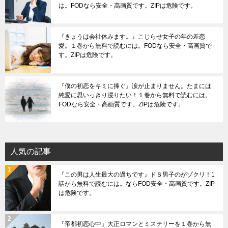
は。FODなら安全・高画質です。ZIPは危険です。
『きょうは会社休みます。』こじらせ女子の年の差恋
愛。１巻から無料で読むには。FODなら安全・高画質で
す。ZIPは危険です。
『僕の初恋をキミに捧ぐ』涙が止まりません。たまには
純愛に思いっきり浸りたい！１巻から無料で読むには。
FODなら安全・高画質です。ZIPは危険です。
人気の記事
『この男は人生最大の過ちです』ドＳ男子のがゾクリ！1
話から無料で読むには。ならFOD安全・高画質です。ZIP
は危険です。
『帝都初恋心中』大正ロマンとミステリーを１巻から無