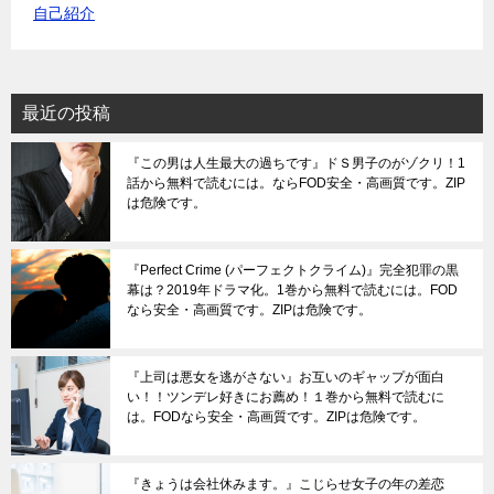
自己紹介
最近の投稿
『この男は人生最大の過ちです』ドＳ男子のがゾクリ！1
話から無料で読むには。ならFOD安全・高画質です。ZIP
は危険です。
『Perfect Crime (パーフェクトクライム)』完全犯罪の黒
幕は？2019年ドラマ化。1巻から無料で読むには。FOD
なら安全・高画質です。ZIPは危険です。
『上司は悪女を逃がさない』お互いのギャップが面白
い！！ツンデレ好きにお薦め！１巻から無料で読むに
は。FODなら安全・高画質です。ZIPは危険です。
『きょうは会社休みます。』こじらせ女子の年の差恋