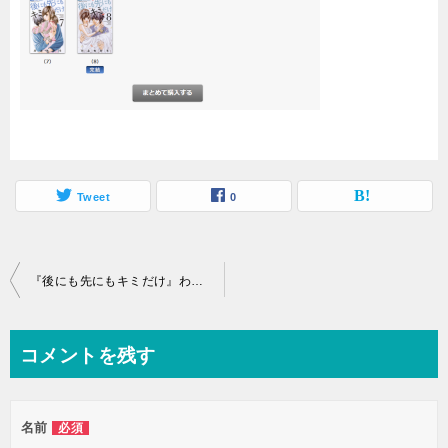
Tweet
0
投
『後にも先にもキミだけ』わがままに振り回されて、少し笑って一途な恋。１巻から無料で読むには。FODなら安全・高画質です。ZIPは危険です。
稿
ナ
コメントを残す
ビ
ゲ
名前
必須
ー