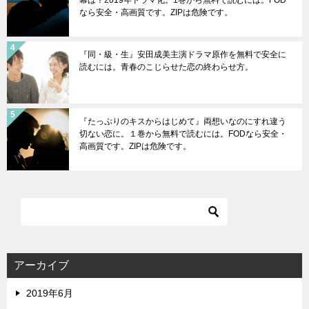
幕は？2019年ドラマ化。1巻から無料で読むには。FOD
なら安全・高画質です。ZIPは危険です。
『同・級・生』安田成美主演ドラマ原作を無料で安全に
読むには。青春のこじらせた恋の終わらせ方。
『たっぷりのキスからはじめて』両想いなのにすれ違う
切ない恋に。１巻から無料で読むには。FODなら安全・
高画質です。ZIPは危険です。
アーカイブ
2019年6月