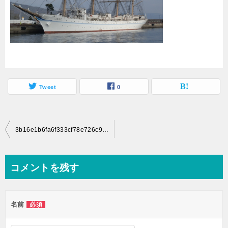
Tweet
0
投
3b16e1b6fa6f333cf78e726c96533743_s
稿
ナ
コメントを残す
ビ
ゲ
名前
必須
ー
シ