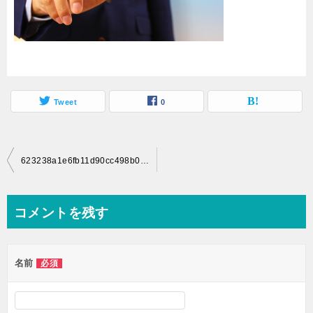
Tweet
0
投
623238a1e6fb11d90cc498b00582359e_s
稿
ナ
コメントを残す
ビ
ゲ
名前
必須
ー
シ