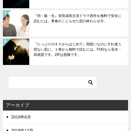
『同・級・生』安田成美主演ドラマ原作を無料で安全に
読むには。青春のこじらせた恋の終わらせ方。
『たっぷりのキスからはじめて』両想いなのにすれ違う
切ない恋に。１巻から無料で読むには。FODなら安全・
高画質です。ZIPは危険です。
アーカイブ
2019年6月
2018年12月