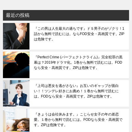
最近の投稿
『この男は人生最大の過ちです』ドＳ男子のがゾクリ！1
話から無料で読むには。ならFOD安全・高画質です。ZIP
は危険です。
『Perfect Crime (パーフェクトクライム)』完全犯罪の黒
幕は？2019年ドラマ化。1巻から無料で読むには。FOD
なら安全・高画質です。ZIPは危険です。
『上司は悪女を逃がさない』お互いのギャップが面白
い！！ツンデレ好きにお薦め！１巻から無料で読むに
は。FODなら安全・高画質です。ZIPは危険です。
『きょうは会社休みます。』こじらせ女子の年の差恋
愛。１巻から無料で読むには。FODなら安全・高画質で
す。ZIPは危険です。