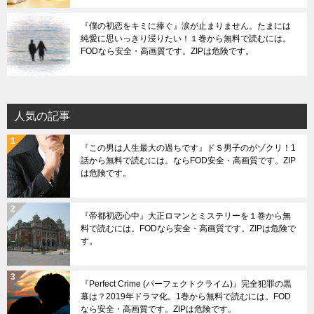
『僕の初恋をキミに捧ぐ』涙が止まりません。たまには
純愛に思いっきり浸りたい！１巻から無料で読むには。
FODなら安全・高画質です。ZIPは危険です。
人気の記事
『この男は人生最大の過ちです』ドＳ男子のがゾクリ！1
話から無料で読むには。ならFOD安全・高画質です。ZIP
は危険です。
『帝都初恋心中』大正ロマンとミステリーを１巻から無
料で読むには。FODなら安全・高画質です。ZIPは危険で
す。
『Perfect Crime (パーフェクトクライム)』完全犯罪の黒
幕は？2019年ドラマ化。1巻から無料で読むには。FOD
なら安全・高画質です。ZIPは危険です。