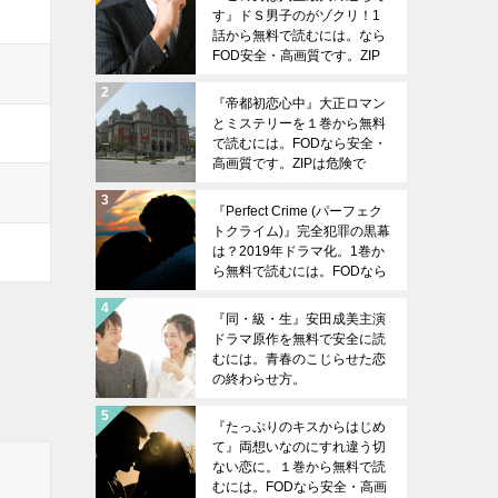
す』ドＳ男子のがゾクリ！1
話から無料で読むには。なら
FOD安全・高画質です。ZIP
は危険です。
『帝都初恋心中』大正ロマン
とミステリーを１巻から無料
で読むには。FODなら安全・
高画質です。ZIPは危険で
す。
『Perfect Crime (パーフェク
トクライム)』完全犯罪の黒幕
は？2019年ドラマ化。1巻か
ら無料で読むには。FODなら
安全・高画質です。ZIPは危
険です。
『同・級・生』安田成美主演
ドラマ原作を無料で安全に読
むには。青春のこじらせた恋
の終わらせ方。
『たっぷりのキスからはじめ
て』両想いなのにすれ違う切
ない恋に。１巻から無料で読
むには。FODなら安全・高画