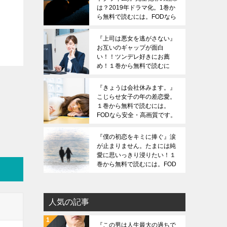
は？2019年ドラマ化。1巻か
ら無料で読むには。FODなら
安全・高画質です。ZIPは危
険です。
『上司は悪女を逃がさない』
お互いのギャップが面白
い！！ツンデレ好きにお薦
め！１巻から無料で読むに
は。FODなら安全・高画質で
す。ZIPは危険です。
『きょうは会社休みます。』
こじらせ女子の年の差恋愛。
１巻から無料で読むには。
FODなら安全・高画質です。
ZIPは危険です。
『僕の初恋をキミに捧ぐ』涙
が止まりません。たまには純
愛に思いっきり浸りたい！１
巻から無料で読むには。FOD
なら安全・高画質です。ZIP
は危険です。
人気の記事
『この男は人生最大の過ちで