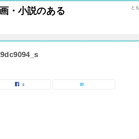
と
画・小説のある
a9dc9094_s
0