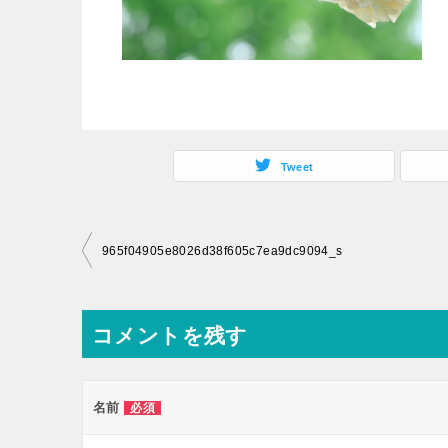
Tweet
投
965f04905e8026d38f605c7ea9dc9094_s
稿
ナ
コメントを残す
ビ
ゲ
ー
名前
必須
シ