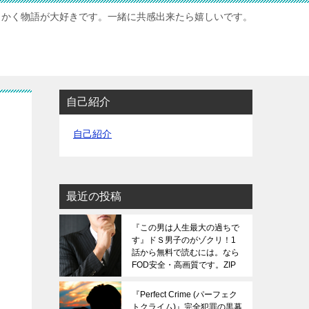
もかく物語が大好きです。一緒に共感出来たら嬉しいです。
自己紹介
自己紹介
最近の投稿
『この男は人生最大の過ちで
す』ドＳ男子のがゾクリ！1
話から無料で読むには。なら
FOD安全・高画質です。ZIP
は危険です。
『Perfect Crime (パーフェク
トクライム)』完全犯罪の黒幕