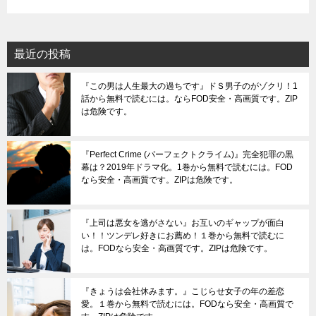
最近の投稿
『この男は人生最大の過ちです』ドＳ男子のがゾクリ！1
話から無料で読むには。ならFOD安全・高画質です。ZIP
は危険です。
『Perfect Crime (パーフェクトクライム)』完全犯罪の黒
幕は？2019年ドラマ化。1巻から無料で読むには。FOD
なら安全・高画質です。ZIPは危険です。
『上司は悪女を逃がさない』お互いのギャップが面白
い！！ツンデレ好きにお薦め！１巻から無料で読むに
は。FODなら安全・高画質です。ZIPは危険です。
『きょうは会社休みます。』こじらせ女子の年の差恋
愛。１巻から無料で読むには。FODなら安全・高画質で