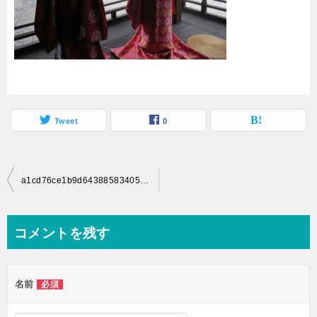
Tweet
0
投
a1cd76ce1b9d643885834052a03b0a99_s
稿
ナ
コメントを残す
ビ
ゲ
名前
必須
ー
シ