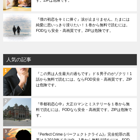
す。ZIPは危険です。
『僕の初恋をキミに捧ぐ』涙が止まりません。たまには
純愛に思いっきり浸りたい！１巻から無料で読むには。
FODなら安全・高画質です。ZIPは危険です。
人気の記事
『この男は人生最大の過ちです』ドＳ男子のがゾクリ！1
話から無料で読むには。ならFOD安全・高画質です。ZIP
は危険です。
『帝都初恋心中』大正ロマンとミステリーを１巻から無
料で読むには。FODなら安全・高画質です。ZIPは危険で
す。
『Perfect Crime (パーフェクトクライム)』完全犯罪の黒