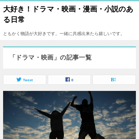
大好き！ドラマ・映画・漫画・小説のあ
る日常
ともかく物語が大好きです。一緒に共感出来たら嬉しいです。
「ドラマ・映画」の記事一覧
Tweet
0