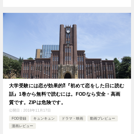
大学受験には恋が効果的⁈『初めて恋をした日に読む
話』1巻から無料で読むには。FODなら安全・高画
質です。ZIPは危険です。
公開日：
2018年11月17日
FOD登録
キュンキュン
ドラマ・映画
動画プレビュー
漫画レビュー