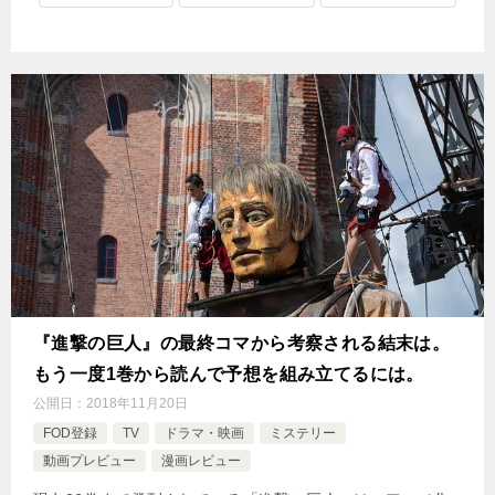
『進撃の巨人』の最終コマから考察される結末は。
もう一度1巻から読んで予想を組み立てるには。
公開日：
2018年11月20日
FOD登録
TV
ドラマ・映画
ミステリー
動画プレビュー
漫画レビュー