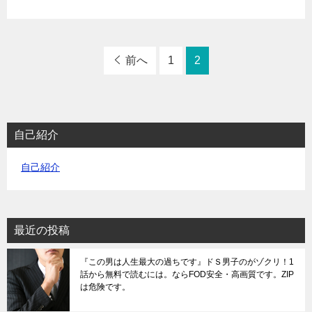
前へ
1
2
自己紹介
自己紹介
最近の投稿
『この男は人生最大の過ちです』ドＳ男子のがゾクリ！1
話から無料で読むには。ならFOD安全・高画質です。ZIP
は危険です。