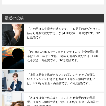
最近の投稿
『この男は人生最大の過ちです』ドＳ男子のがゾクリ！1
話から無料で読むには。ならFOD安全・高画質です。ZIP
は危険です。
『Perfect Crime (パーフェクトクライム)』完全犯罪の黒
幕は？2019年ドラマ化。1巻から無料で読むには。FOD
なら安全・高画質です。ZIPは危険です。
『上司は悪女を逃がさない』お互いのギャップが面白
い！！ツンデレ好きにお薦め！１巻から無料で読むに
は。FODなら安全・高画質です。ZIPは危険です。
『きょうは会社休みます。』こじらせ女子の年の差恋
愛。１巻から無料で読むには。FODなら安全・高画質で