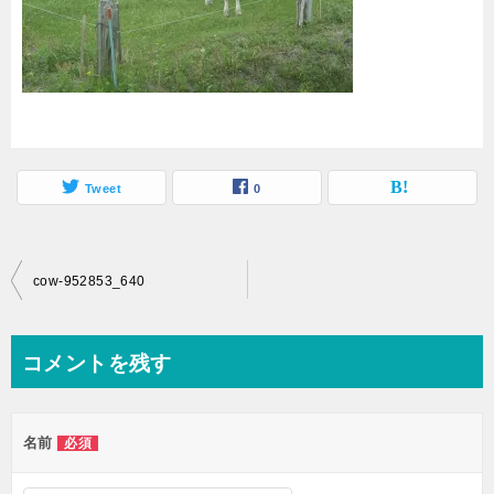
Tweet
0
投
cow-952853_640
稿
ナ
コメントを残す
ビ
ゲ
名前
必須
ー
シ