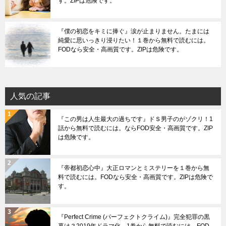
す。ZIPは危険です。
『僕の初恋をキミに捧ぐ』涙が止まりません。たまには
純愛に思いっきり浸りたい！１巻から無料で読むには。
FODなら安全・高画質です。ZIPは危険です。
人気の記事
『この男は人生最大の過ちです』ドＳ男子のがゾクリ！1
話から無料で読むには。ならFOD安全・高画質です。ZIP
は危険です。
『帝都初恋心中』大正ロマンとミステリーを１巻から無
料で読むには。FODなら安全・高画質です。ZIPは危険で
す。
『Perfect Crime (パーフェクトクライム)』完全犯罪の黒