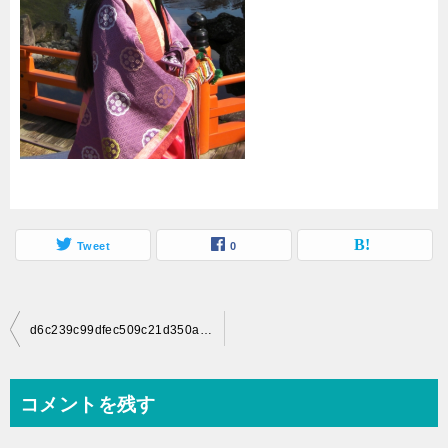
Tweet
0
投
d6c239c99dfec509c21d350ab918da63_s
稿
ナ
コメントを残す
ビ