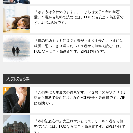
『きょうは会社休みます。』こじらせ女子の年の差恋
愛。１巻から無料で読むには。FODなら安全・高画質で
す。ZIPは危険です。
『僕の初恋をキミに捧ぐ』涙が止まりません。たまには
純愛に思いっきり浸りたい！１巻から無料で読むには。
FODなら安全・高画質です。ZIPは危険です。
人気の記事
『この男は人生最大の過ちです』ドＳ男子のがゾクリ！1
話から無料で読むには。ならFOD安全・高画質です。ZIP
は危険です。
『帝都初恋心中』大正ロマンとミステリーを１巻から無
料で読むには。FODなら安全・高画質です。ZIPは危険で
す。