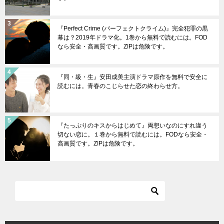
『Perfect Crime (パーフェクトクライム)』完全犯罪の黒
幕は？2019年ドラマ化。1巻から無料で読むには。FOD
なら安全・高画質です。ZIPは危険です。
『同・級・生』安田成美主演ドラマ原作を無料で安全に
読むには。青春のこじらせた恋の終わらせ方。
『たっぷりのキスからはじめて』両想いなのにすれ違う
切ない恋に。１巻から無料で読むには。FODなら安全・
高画質です。ZIPは危険です。