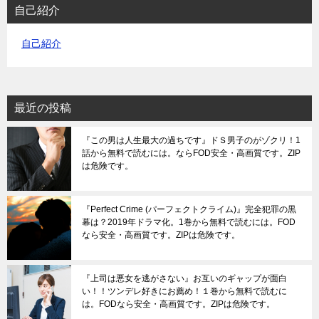
自己紹介
自己紹介
最近の投稿
『この男は人生最大の過ちです』ドＳ男子のがゾクリ！1
話から無料で読むには。ならFOD安全・高画質です。ZIP
は危険です。
『Perfect Crime (パーフェクトクライム)』完全犯罪の黒
幕は？2019年ドラマ化。1巻から無料で読むには。FOD
なら安全・高画質です。ZIPは危険です。
『上司は悪女を逃がさない』お互いのギャップが面白
い！！ツンデレ好きにお薦め！１巻から無料で読むに
は。FODなら安全・高画質です。ZIPは危険です。