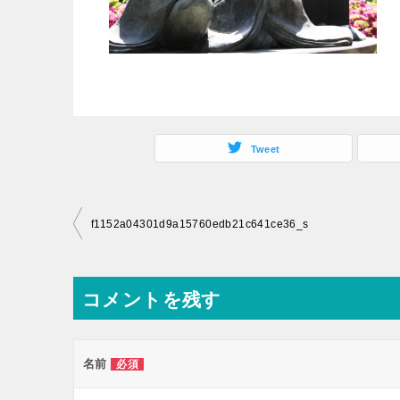
Tweet
投
f1152a04301d9a15760edb21c641ce36_s
稿
ナ
コメントを残す
ビ
ゲ
ー
名前
必須
シ