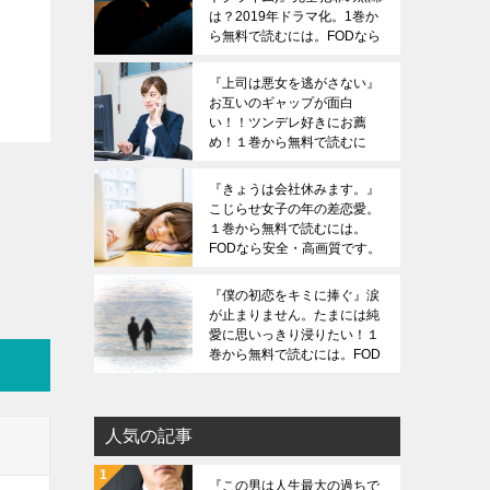
は？2019年ドラマ化。1巻か
ら無料で読むには。FODなら
安全・高画質です。ZIPは危
険です。
『上司は悪女を逃がさない』
お互いのギャップが面白
い！！ツンデレ好きにお薦
め！１巻から無料で読むに
は。FODなら安全・高画質で
す。ZIPは危険です。
『きょうは会社休みます。』
こじらせ女子の年の差恋愛。
１巻から無料で読むには。
FODなら安全・高画質です。
ZIPは危険です。
『僕の初恋をキミに捧ぐ』涙
が止まりません。たまには純
愛に思いっきり浸りたい！１
巻から無料で読むには。FOD
なら安全・高画質です。ZIP
は危険です。
人気の記事
『この男は人生最大の過ちで