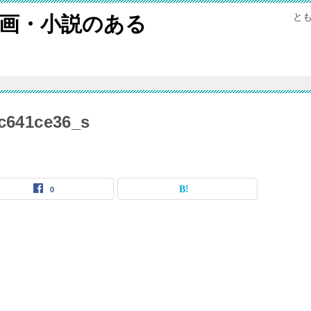
と
画・小説のある
c641ce36_s
0