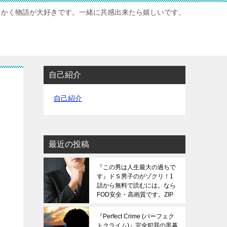
もかく物語が大好きです。一緒に共感出来たら嬉しいです。
自己紹介
自己紹介
最近の投稿
『この男は人生最大の過ちで
す』ドＳ男子のがゾクリ！1
話から無料で読むには。なら
FOD安全・高画質です。ZIP
は危険です。
『Perfect Crime (パーフェク
トクライム)』完全犯罪の黒幕