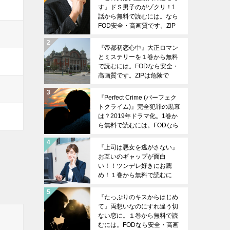
す』ドＳ男子のがゾクリ！1
話から無料で読むには。なら
FOD安全・高画質です。ZIP
は危険です。
『帝都初恋心中』大正ロマン
とミステリーを１巻から無料
で読むには。FODなら安全・
高画質です。ZIPは危険で
す。
『Perfect Crime (パーフェク
トクライム)』完全犯罪の黒幕
は？2019年ドラマ化。1巻か
ら無料で読むには。FODなら
安全・高画質です。ZIPは危
険です。
『上司は悪女を逃がさない』
お互いのギャップが面白
い！！ツンデレ好きにお薦
め！１巻から無料で読むに
は。FODなら安全・高画質で
す。ZIPは危険です。
『たっぷりのキスからはじめ
て』両想いなのにすれ違う切
ない恋に。１巻から無料で読
むには。FODなら安全・高画