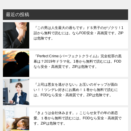
最近の投稿
『この男は人生最大の過ちです』ドＳ男子のがゾクリ！1
話から無料で読むには。ならFOD安全・高画質です。ZIP
は危険です。
『Perfect Crime (パーフェクトクライム)』完全犯罪の黒
幕は？2019年ドラマ化。1巻から無料で読むには。FOD
なら安全・高画質です。ZIPは危険です。
『上司は悪女を逃がさない』お互いのギャップが面白
い！！ツンデレ好きにお薦め！１巻から無料で読むに
は。FODなら安全・高画質です。ZIPは危険です。
『きょうは会社休みます。』こじらせ女子の年の差恋
愛。１巻から無料で読むには。FODなら安全・高画質で
す。ZIPは危険です。