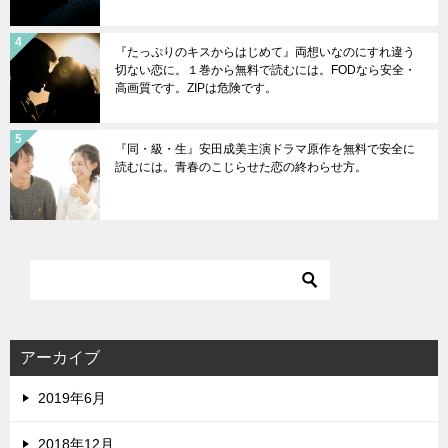
『たっぷりのキスからはじめて』両想いなのにすれ違う
切ない恋に。１巻から無料で読むには。FODなら安全・
高画質です。ZIPは危険です。
『同・級・生』安田成美主演ドラマ原作を無料で安全に
読むには。青春のこじらせた恋の終わらせ方。
アーカイブ
2019年6月
2018年12月