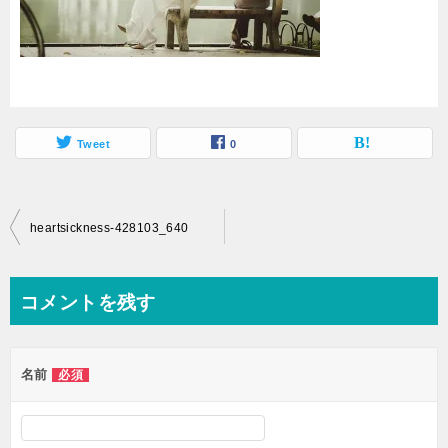
Tweet
0
投
heartsickness-428103_640
稿
ナ
コメントを残す
ビ
ゲ
名前
必須
ー
シ