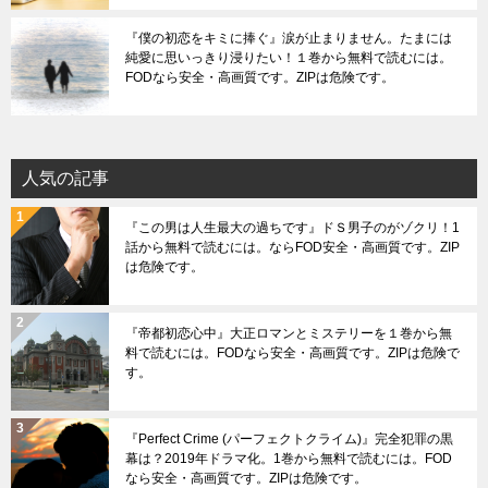
『僕の初恋をキミに捧ぐ』涙が止まりません。たまには
純愛に思いっきり浸りたい！１巻から無料で読むには。
FODなら安全・高画質です。ZIPは危険です。
人気の記事
『この男は人生最大の過ちです』ドＳ男子のがゾクリ！1
話から無料で読むには。ならFOD安全・高画質です。ZIP
は危険です。
『帝都初恋心中』大正ロマンとミステリーを１巻から無
料で読むには。FODなら安全・高画質です。ZIPは危険で
す。
『Perfect Crime (パーフェクトクライム)』完全犯罪の黒
幕は？2019年ドラマ化。1巻から無料で読むには。FOD
なら安全・高画質です。ZIPは危険です。