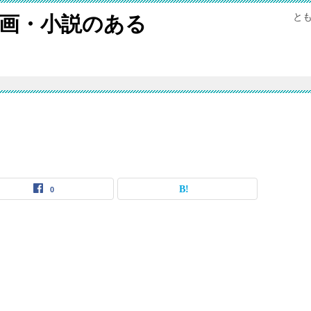
と
画・小説のある
0