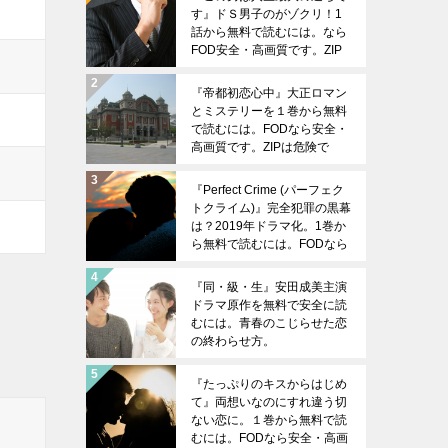
す』ドＳ男子のがゾクリ！1
話から無料で読むには。なら
FOD安全・高画質です。ZIP
は危険です。
『帝都初恋心中』大正ロマン
とミステリーを１巻から無料
で読むには。FODなら安全・
高画質です。ZIPは危険で
す。
『Perfect Crime (パーフェク
トクライム)』完全犯罪の黒幕
は？2019年ドラマ化。1巻か
ら無料で読むには。FODなら
安全・高画質です。ZIPは危
険です。
『同・級・生』安田成美主演
ドラマ原作を無料で安全に読
むには。青春のこじらせた恋
の終わらせ方。
『たっぷりのキスからはじめ
て』両想いなのにすれ違う切
ない恋に。１巻から無料で読
むには。FODなら安全・高画