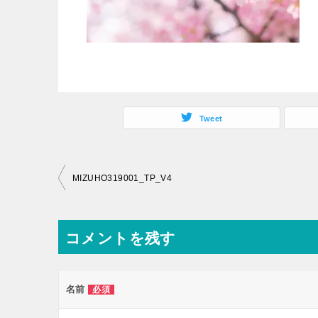
Tweet
投
MIZUHO319001_TP_V4
稿
ナ
コメントを残す
ビ
ゲ
ー
名前
必須
シ