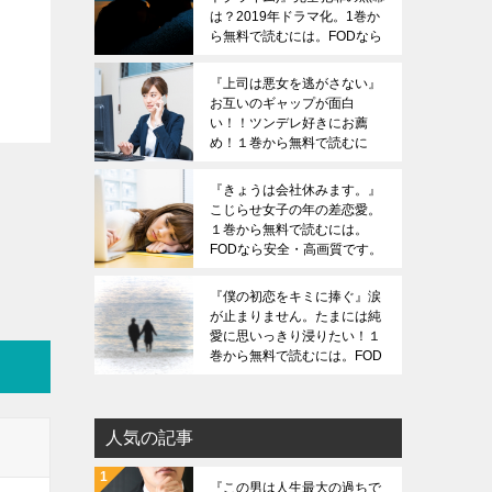
は？2019年ドラマ化。1巻か
ら無料で読むには。FODなら
安全・高画質です。ZIPは危
険です。
『上司は悪女を逃がさない』
お互いのギャップが面白
い！！ツンデレ好きにお薦
め！１巻から無料で読むに
は。FODなら安全・高画質で
す。ZIPは危険です。
『きょうは会社休みます。』
こじらせ女子の年の差恋愛。
１巻から無料で読むには。
FODなら安全・高画質です。
ZIPは危険です。
『僕の初恋をキミに捧ぐ』涙
が止まりません。たまには純
愛に思いっきり浸りたい！１
巻から無料で読むには。FOD
なら安全・高画質です。ZIP
は危険です。
人気の記事
『この男は人生最大の過ちで