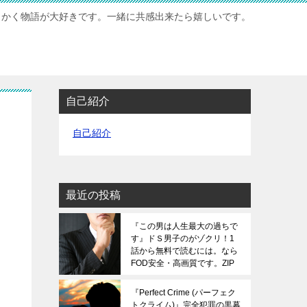
もかく物語が大好きです。一緒に共感出来たら嬉しいです。
自己紹介
自己紹介
最近の投稿
『この男は人生最大の過ちで
す』ドＳ男子のがゾクリ！1
話から無料で読むには。なら
FOD安全・高画質です。ZIP
は危険です。
『Perfect Crime (パーフェク
トクライム)』完全犯罪の黒幕