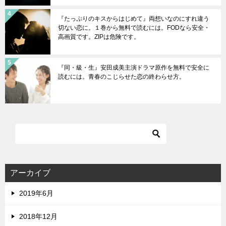
『たっぷりのキスからはじめて』両想いなのにすれ違う
切ない恋に。１巻から無料で読むには。FODなら安全・
高画質です。ZIPは危険です。
『同・級・生』安田成美主演ドラマ原作を無料で安全に
読むには。青春のこじらせた恋の終わらせ方。
アーカイブ
2019年6月
2018年12月