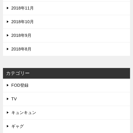
2018年11月
2018年10月
2018年9月
2018年8月
カテゴリー
FOD登録
TV
キュンキュン
ギャグ