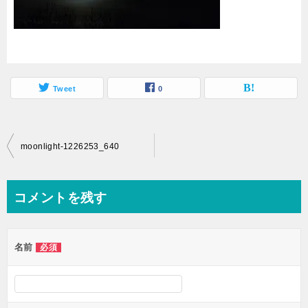
Tweet
0
投
moonlight-1226253_640
稿
ナ
コメントを残す
ビ
ゲ
名前
必須
ー
シ
ョ