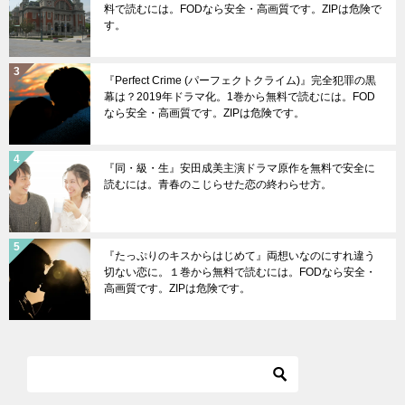
料で読むには。FODなら安全・高画質です。ZIPは危険で
す。
『Perfect Crime (パーフェクトクライム)』完全犯罪の黒
幕は？2019年ドラマ化。1巻から無料で読むには。FOD
なら安全・高画質です。ZIPは危険です。
『同・級・生』安田成美主演ドラマ原作を無料で安全に
読むには。青春のこじらせた恋の終わらせ方。
『たっぷりのキスからはじめて』両想いなのにすれ違う
切ない恋に。１巻から無料で読むには。FODなら安全・
高画質です。ZIPは危険です。