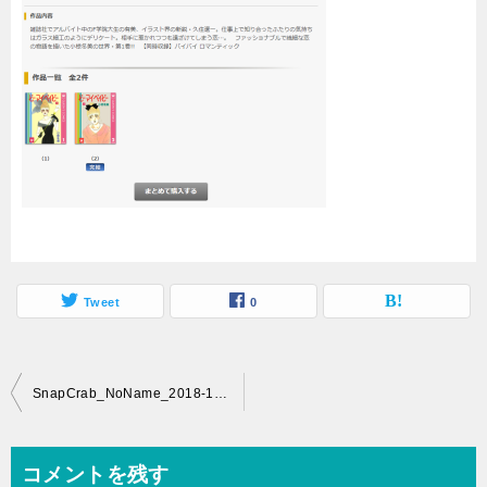
Tweet
0
投
SnapCrab_NoName_2018-10-14_20-35-51_No-00
稿
ナ
コメントを残す