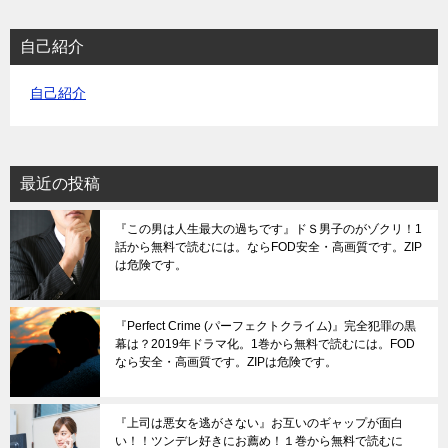
自己紹介
自己紹介
最近の投稿
『この男は人生最大の過ちです』ドＳ男子のがゾクリ！1
話から無料で読むには。ならFOD安全・高画質です。ZIP
は危険です。
『Perfect Crime (パーフェクトクライム)』完全犯罪の黒
幕は？2019年ドラマ化。1巻から無料で読むには。FOD
なら安全・高画質です。ZIPは危険です。
『上司は悪女を逃がさない』お互いのギャップが面白
い！！ツンデレ好きにお薦め！１巻から無料で読むに