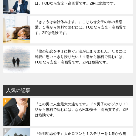
は。FODなら安全・高画質です。ZIPは危険です。
『きょうは会社休みます。』こじらせ女子の年の差恋
愛。１巻から無料で読むには。FODなら安全・高画質で
す。ZIPは危険です。
『僕の初恋をキミに捧ぐ』涙が止まりません。たまには
純愛に思いっきり浸りたい！１巻から無料で読むには。
FODなら安全・高画質です。ZIPは危険です。
人気の記事
『この男は人生最大の過ちです』ドＳ男子のがゾクリ！1
話から無料で読むには。ならFOD安全・高画質です。ZIP
は危険です。
『帝都初恋心中』大正ロマンとミステリーを１巻から無