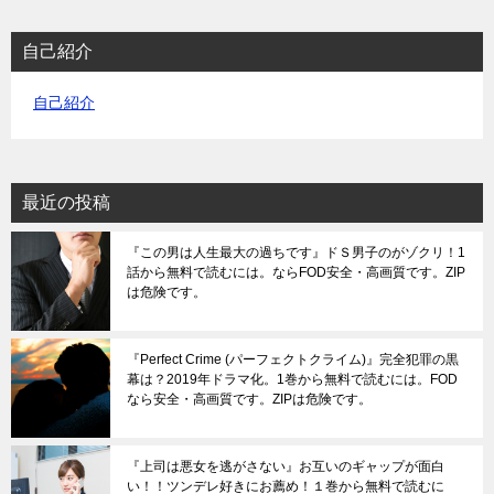
自己紹介
自己紹介
最近の投稿
『この男は人生最大の過ちです』ドＳ男子のがゾクリ！1
話から無料で読むには。ならFOD安全・高画質です。ZIP
は危険です。
『Perfect Crime (パーフェクトクライム)』完全犯罪の黒
幕は？2019年ドラマ化。1巻から無料で読むには。FOD
なら安全・高画質です。ZIPは危険です。
『上司は悪女を逃がさない』お互いのギャップが面白
い！！ツンデレ好きにお薦め！１巻から無料で読むに