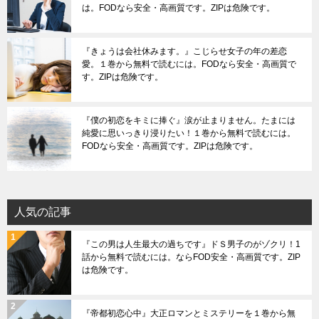
は。FODなら安全・高画質です。ZIPは危険です。
『きょうは会社休みます。』こじらせ女子の年の差恋
愛。１巻から無料で読むには。FODなら安全・高画質で
す。ZIPは危険です。
『僕の初恋をキミに捧ぐ』涙が止まりません。たまには
純愛に思いっきり浸りたい！１巻から無料で読むには。
FODなら安全・高画質です。ZIPは危険です。
人気の記事
『この男は人生最大の過ちです』ドＳ男子のがゾクリ！1
話から無料で読むには。ならFOD安全・高画質です。ZIP
は危険です。
『帝都初恋心中』大正ロマンとミステリーを１巻から無