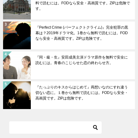
料で読むには。FODなら安全・高画質です。ZIPは危険で
す。
『Perfect Crime (パーフェクトクライム)』完全犯罪の黒
幕は？2019年ドラマ化。1巻から無料で読むには。FOD
なら安全・高画質です。ZIPは危険です。
『同・級・生』安田成美主演ドラマ原作を無料で安全に
読むには。青春のこじらせた恋の終わらせ方。
『たっぷりのキスからはじめて』両想いなのにすれ違う
切ない恋に。１巻から無料で読むには。FODなら安全・
高画質です。ZIPは危険です。