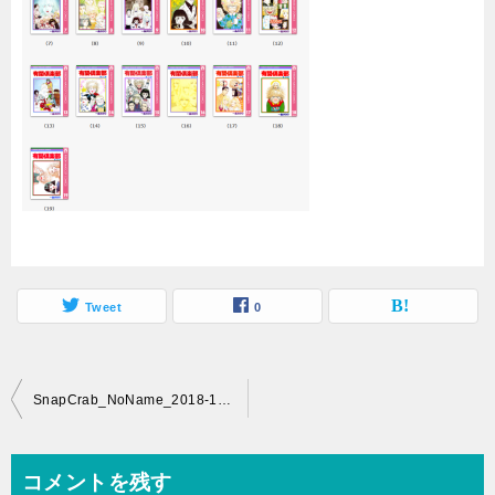
Tweet
0
投
SnapCrab_NoName_2018-10-15_20-57-57_No-00
稿
ナ
コメントを残す