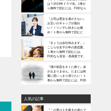
は？2019年ドラマ化。1巻か
ら無料で読むには。FODなら
安全・高画質です。ZIPは危
険です。
『上司は悪女を逃がさない』
お互いのギャップが面白
い！！ツンデレ好きにお薦
め！１巻から無料で読むに
は。FODなら安全・高画質で
す。ZIPは危険です。
『きょうは会社休みます。』
こじらせ女子の年の差恋愛。
１巻から無料で読むには。
FODなら安全・高画質です。
ZIPは危険です。
『僕の初恋をキミに捧ぐ』涙
が止まりません。たまには純
愛に思いっきり浸りたい！１
巻から無料で読むには。FOD
なら安全・高画質です。ZIP
は危険です。
人気の記事
『この男は人生最大の過ちで