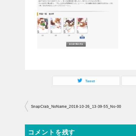
Tweet
投
SnapCrab_NoName_2018-10-26_13-39-55_No-00
稿
ナ
コメントを残す
ビ