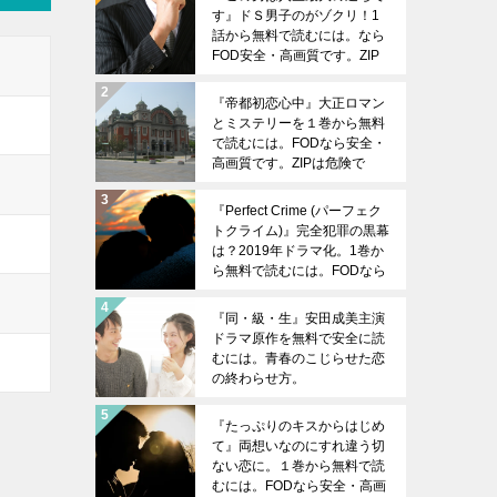
す』ドＳ男子のがゾクリ！1
話から無料で読むには。なら
FOD安全・高画質です。ZIP
は危険です。
『帝都初恋心中』大正ロマン
とミステリーを１巻から無料
で読むには。FODなら安全・
高画質です。ZIPは危険で
す。
『Perfect Crime (パーフェク
トクライム)』完全犯罪の黒幕
は？2019年ドラマ化。1巻か
ら無料で読むには。FODなら
安全・高画質です。ZIPは危
険です。
『同・級・生』安田成美主演
ドラマ原作を無料で安全に読
むには。青春のこじらせた恋
の終わらせ方。
『たっぷりのキスからはじめ
て』両想いなのにすれ違う切
ない恋に。１巻から無料で読
むには。FODなら安全・高画