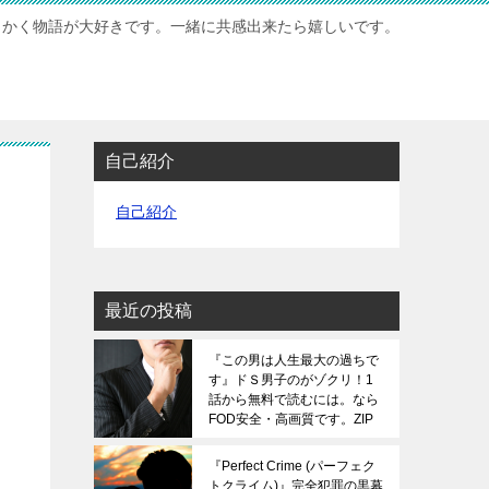
もかく物語が大好きです。一緒に共感出来たら嬉しいです。
自己紹介
自己紹介
最近の投稿
『この男は人生最大の過ちで
す』ドＳ男子のがゾクリ！1
話から無料で読むには。なら
FOD安全・高画質です。ZIP
は危険です。
『Perfect Crime (パーフェク
トクライム)』完全犯罪の黒幕