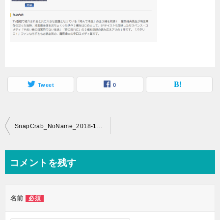
Tweet
0
投
SnapCrab_NoName_2018-10-31_19-30-32_No-00
稿
ナ
コメントを残す
ビ
ゲ
名前
必須
ー
シ