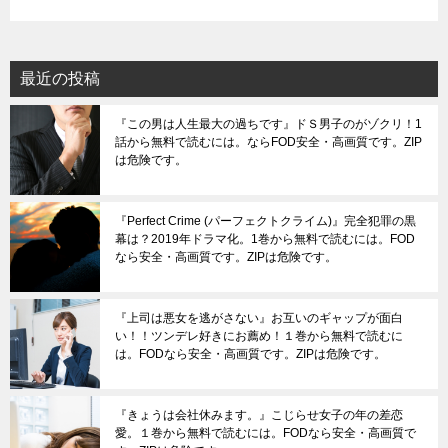
最近の投稿
『この男は人生最大の過ちです』ドＳ男子のがゾクリ！1
話から無料で読むには。ならFOD安全・高画質です。ZIP
は危険です。
『Perfect Crime (パーフェクトクライム)』完全犯罪の黒
幕は？2019年ドラマ化。1巻から無料で読むには。FOD
なら安全・高画質です。ZIPは危険です。
『上司は悪女を逃がさない』お互いのギャップが面白
い！！ツンデレ好きにお薦め！１巻から無料で読むに
は。FODなら安全・高画質です。ZIPは危険です。
『きょうは会社休みます。』こじらせ女子の年の差恋
愛。１巻から無料で読むには。FODなら安全・高画質で