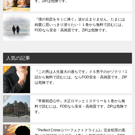
す。ZIPは危険です。
『僕の初恋をキミに捧ぐ』涙が止まりません。たまには
純愛に思いっきり浸りたい！１巻から無料で読むには。
FODなら安全・高画質です。ZIPは危険です。
人気の記事
『この男は人生最大の過ちです』ドＳ男子のがゾクリ！1
話から無料で読むには。ならFOD安全・高画質です。ZIP
は危険です。
『帝都初恋心中』大正ロマンとミステリーを１巻から無
料で読むには。FODなら安全・高画質です。ZIPは危険で
す。
『Perfect Crime (パーフェクトクライム)』完全犯罪の黒