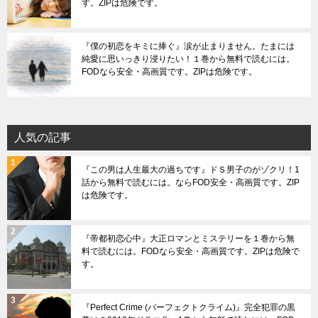
す。ZIPは危険です。
『僕の初恋をキミに捧ぐ』涙が止まりません。たまには
純愛に思いっきり浸りたい！１巻から無料で読むには。
FODなら安全・高画質です。ZIPは危険です。
人気の記事
『この男は人生最大の過ちです』ドＳ男子のがゾクリ！1
話から無料で読むには。ならFOD安全・高画質です。ZIP
は危険です。
『帝都初恋心中』大正ロマンとミステリーを１巻から無
料で読むには。FODなら安全・高画質です。ZIPは危険で
す。
『Perfect Crime (パーフェクトクライム)』完全犯罪の黒