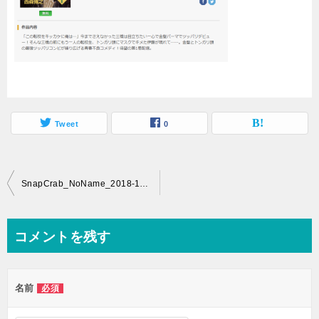
Tweet
0
投
SnapCrab_NoName_2018-11-20_12-22-42_No-00
稿
ナ
コメントを残す
ビ
ゲ
名前
必須
ー
シ