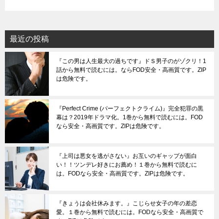
最近の投稿
『この男は人生最大の過ちです』ドＳ男子のがゾクリ！1
話から無料で読むには。ならFOD安全・高画質です。ZIP
は危険です。
『Perfect Crime (パーフェクトクライム)』完全犯罪の黒
幕は？2019年ドラマ化。1巻から無料で読むには。FOD
なら安全・高画質です。ZIPは危険です。
『上司は悪女を逃がさない』お互いのギャップが面白
い！！ツンデレ好きにお薦め！１巻から無料で読むに
は。FODなら安全・高画質です。ZIPは危険です。
『きょうは会社休みます。』こじらせ女子の年の差恋
愛。１巻から無料で読むには。FODなら安全・高画質で