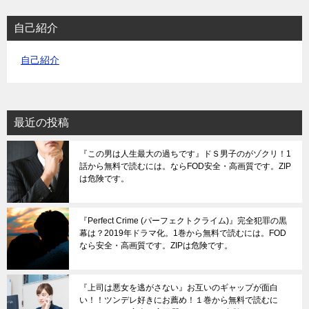
自己紹介
自己紹介
最近の投稿
『この男は人生最大の過ちです』ドＳ男子のがゾクリ！1
話から無料で読むには。ならFOD安全・高画質です。ZIP
は危険です。
『Perfect Crime (パーフェクトクライム)』完全犯罪の黒
幕は？2019年ドラマ化。1巻から無料で読むには。FOD
なら安全・高画質です。ZIPは危険です。
『上司は悪女を逃がさない』お互いのギャップが面白
い！！ツンデレ好きにお薦め！１巻から無料で読むに