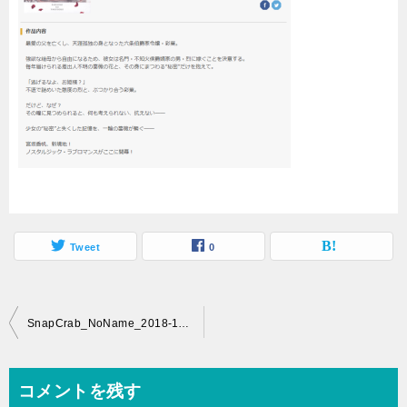
Tweet
0
投
SnapCrab_NoName_2018-11-30_17-8-3_No-00
稿
ナ
コメントを残す