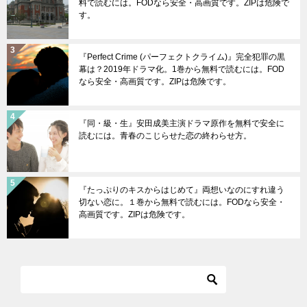
料で読むには。FODなら安全・高画質です。ZIPは危険で
す。
『Perfect Crime (パーフェクトクライム)』完全犯罪の黒
幕は？2019年ドラマ化。1巻から無料で読むには。FOD
なら安全・高画質です。ZIPは危険です。
『同・級・生』安田成美主演ドラマ原作を無料で安全に
読むには。青春のこじらせた恋の終わらせ方。
『たっぷりのキスからはじめて』両想いなのにすれ違う
切ない恋に。１巻から無料で読むには。FODなら安全・
高画質です。ZIPは危険です。