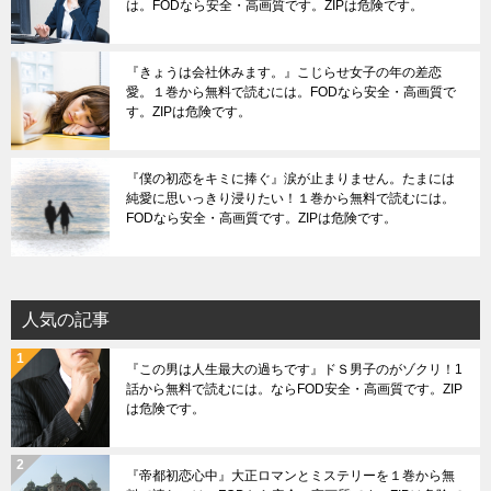
は。FODなら安全・高画質です。ZIPは危険です。
『きょうは会社休みます。』こじらせ女子の年の差恋
愛。１巻から無料で読むには。FODなら安全・高画質で
す。ZIPは危険です。
『僕の初恋をキミに捧ぐ』涙が止まりません。たまには
純愛に思いっきり浸りたい！１巻から無料で読むには。
FODなら安全・高画質です。ZIPは危険です。
人気の記事
『この男は人生最大の過ちです』ドＳ男子のがゾクリ！1
話から無料で読むには。ならFOD安全・高画質です。ZIP
は危険です。
『帝都初恋心中』大正ロマンとミステリーを１巻から無