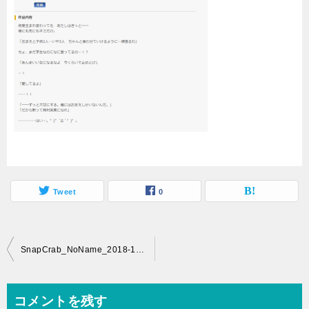
Tweet
0
投
SnapCrab_NoName_2018-12-3_21-33-35_No-00
稿
ナ
コメントを残す