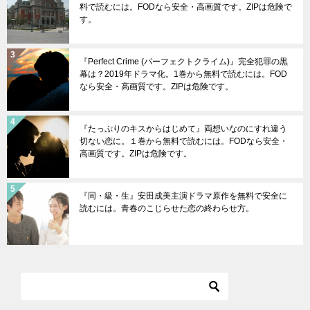
料で読むには。FODなら安全・高画質です。ZIPは危険で
す。
『Perfect Crime (パーフェクトクライム)』完全犯罪の黒
幕は？2019年ドラマ化。1巻から無料で読むには。FOD
なら安全・高画質です。ZIPは危険です。
『たっぷりのキスからはじめて』両想いなのにすれ違う
切ない恋に。１巻から無料で読むには。FODなら安全・
高画質です。ZIPは危険です。
『同・級・生』安田成美主演ドラマ原作を無料で安全に
読むには。青春のこじらせた恋の終わらせ方。