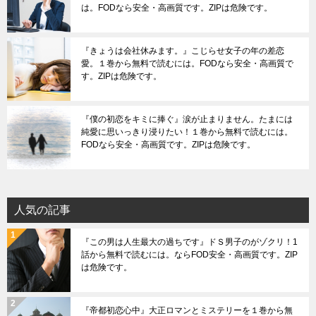
は。FODなら安全・高画質です。ZIPは危険です。
『きょうは会社休みます。』こじらせ女子の年の差恋
愛。１巻から無料で読むには。FODなら安全・高画質で
す。ZIPは危険です。
『僕の初恋をキミに捧ぐ』涙が止まりません。たまには
純愛に思いっきり浸りたい！１巻から無料で読むには。
FODなら安全・高画質です。ZIPは危険です。
人気の記事
『この男は人生最大の過ちです』ドＳ男子のがゾクリ！1
話から無料で読むには。ならFOD安全・高画質です。ZIP
は危険です。
『帝都初恋心中』大正ロマンとミステリーを１巻から無