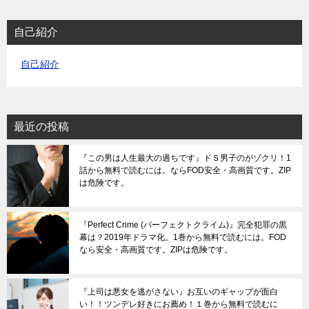
自己紹介
自己紹介
最近の投稿
『この男は人生最大の過ちです』ドＳ男子のがゾクリ！1
話から無料で読むには。ならFOD安全・高画質です。ZIP
は危険です。
『Perfect Crime (パーフェクトクライム)』完全犯罪の黒
幕は？2019年ドラマ化。1巻から無料で読むには。FOD
なら安全・高画質です。ZIPは危険です。
『上司は悪女を逃がさない』お互いのギャップが面白
い！！ツンデレ好きにお薦め！１巻から無料で読むに