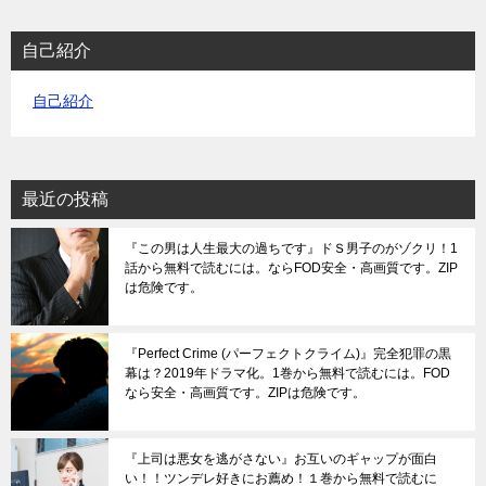
自己紹介
自己紹介
最近の投稿
『この男は人生最大の過ちです』ドＳ男子のがゾクリ！1
話から無料で読むには。ならFOD安全・高画質です。ZIP
は危険です。
『Perfect Crime (パーフェクトクライム)』完全犯罪の黒
幕は？2019年ドラマ化。1巻から無料で読むには。FOD
なら安全・高画質です。ZIPは危険です。
『上司は悪女を逃がさない』お互いのギャップが面白
い！！ツンデレ好きにお薦め！１巻から無料で読むに