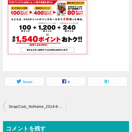
Tweet
0
投
SnapCrab_NoName_2018-8-11_23-53-8_No-00
稿
ナ
コメントを残す