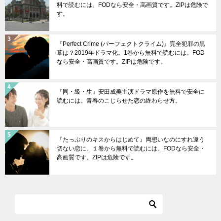
料で読むには。FODなら安全・高画質です。ZIPは危険で
す。
『Perfect Crime (パーフェクトクライム)』完全犯罪の黒
幕は？2019年ドラマ化。1巻から無料で読むには。FOD
なら安全・高画質です。ZIPは危険です。
『同・級・生』安田成美主演ドラマ原作を無料で安全に
読むには。青春のこじらせた恋の終わらせ方。
『たっぷりのキスからはじめて』両想いなのにすれ違う
切ない恋に。１巻から無料で読むには。FODなら安全・
高画質です。ZIPは危険です。