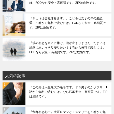
は。FODなら安全・高画質です。ZIPは危険です。
『きょうは会社休みます。』こじらせ女子の年の差恋
愛。１巻から無料で読むには。FODなら安全・高画質で
す。ZIPは危険です。
『僕の初恋をキミに捧ぐ』涙が止まりません。たまには
純愛に思いっきり浸りたい！１巻から無料で読むには。
FODなら安全・高画質です。ZIPは危険です。
人気の記事
『この男は人生最大の過ちです』ドＳ男子のがゾクリ！1
話から無料で読むには。ならFOD安全・高画質です。ZIP
は危険です。
『帝都初恋心中』大正ロマンとミステリーを１巻から無