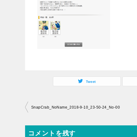
Tweet
投
SnapCrab_NoName_2018-9-10_23-50-24_No-00
稿
ナ
コメントを残す
ビ