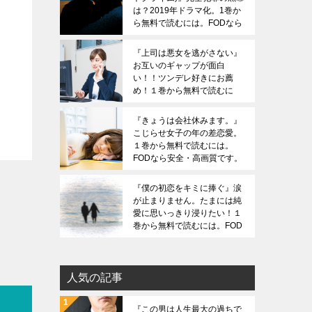
は？2019年ドラマ化。1巻か
ら無料で読むには。FODなら
安全・高画質です。ZIPは危
険です。
『上司は悪女を逃がさない』
お互いのギャップが面白
い！！ツンデレ好きにお薦
め！１巻から無料で読むに
は。FODなら安全・高画質で
す。ZIPは危険です。
『きょうは会社休みます。』
こじらせ女子の年の差恋愛。
１巻から無料で読むには。
FODなら安全・高画質です。
ZIPは危険です。
『僕の初恋をキミに捧ぐ』涙
が止まりません。たまには純
愛に思いっきり浸りたい！１
巻から無料で読むには。FOD
なら安全・高画質です。ZIP
は危険です。
人気の記事
『この男は人生最大の過ちで