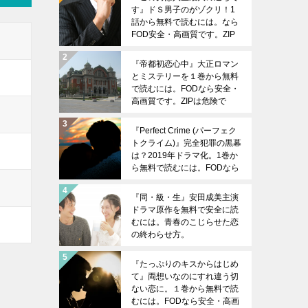
す』ドＳ男子のがゾクリ！1
話から無料で読むには。なら
FOD安全・高画質です。ZIP
は危険です。
『帝都初恋心中』大正ロマン
とミステリーを１巻から無料
で読むには。FODなら安全・
高画質です。ZIPは危険で
す。
『Perfect Crime (パーフェク
トクライム)』完全犯罪の黒幕
は？2019年ドラマ化。1巻か
ら無料で読むには。FODなら
安全・高画質です。ZIPは危
険です。
『同・級・生』安田成美主演
ドラマ原作を無料で安全に読
むには。青春のこじらせた恋
の終わらせ方。
『たっぷりのキスからはじめ
て』両想いなのにすれ違う切
ない恋に。１巻から無料で読
むには。FODなら安全・高画