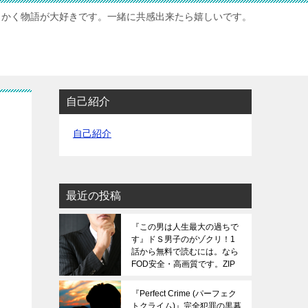
もかく物語が大好きです。一緒に共感出来たら嬉しいです。
自己紹介
自己紹介
最近の投稿
『この男は人生最大の過ちで
す』ドＳ男子のがゾクリ！1
話から無料で読むには。なら
FOD安全・高画質です。ZIP
は危険です。
『Perfect Crime (パーフェク
トクライム)』完全犯罪の黒幕