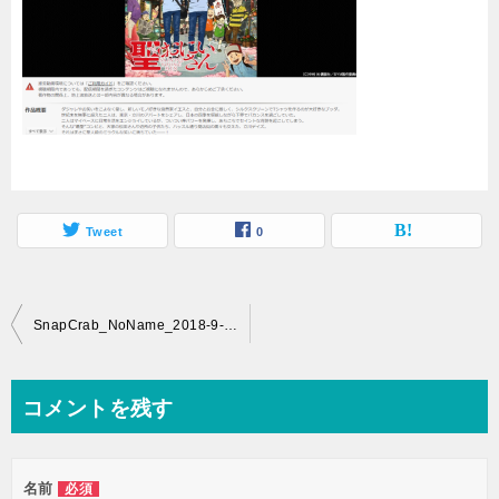
Tweet
0
投
SnapCrab_NoName_2018-9-19_21-1-16_No-00
稿
ナ
コメントを残す
ビ
ゲ
名前
必須