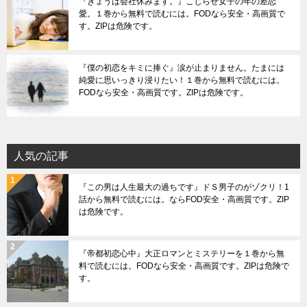
『きょうは会社休みます。』こじらせ女子の年の差恋
愛。１巻から無料で読むには。FODなら安全・高画質で
す。ZIPは危険です。
『僕の初恋をキミに捧ぐ』涙が止まりません。たまには
純愛に思いっきり浸りたい！１巻から無料で読むには。
FODなら安全・高画質です。ZIPは危険です。
人気の記事
『この男は人生最大の過ちです』ドＳ男子のがゾクリ！1
話から無料で読むには。ならFOD安全・高画質です。ZIP
は危険です。
『帝都初恋心中』大正ロマンとミステリーを１巻から無
料で読むには。FODなら安全・高画質です。ZIPは危険で
す。