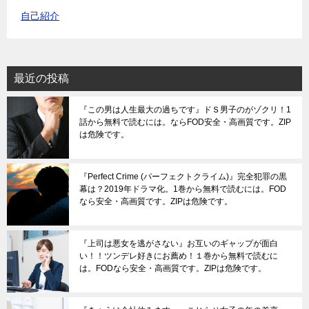
自己紹介
最近の投稿
『この男は人生最大の過ちです』ドＳ男子のがゾクリ！1
話から無料で読むには。ならFOD安全・高画質です。ZIP
は危険です。
『Perfect Crime (パーフェクトクライム)』完全犯罪の黒
幕は？2019年ドラマ化。1巻から無料で読むには。FOD
なら安全・高画質です。ZIPは危険です。
『上司は悪女を逃がさない』お互いのギャップが面白
い！！ツンデレ好きにお薦め！１巻から無料で読むに
は。FODなら安全・高画質です。ZIPは危険です。