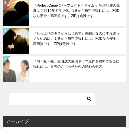
『Perfect Crime (パーフェクトクライム)』完全犯罪の黒
幕は？2019年ドラマ化。1巻から無料で読むには。FOD
なら安全・高画質です。ZIPは危険です。
『たっぷりのキスからはじめて』両想いなのにすれ違う
切ない恋に。１巻から無料で読むには。FODなら安全・
高画質です。ZIPは危険です。
『同・級・生』安田成美主演ドラマ原作を無料で安全に
読むには。青春のこじらせた恋の終わらせ方。
アーカイブ