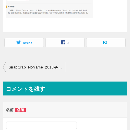
Tweet
0
投
SnapCrab_NoName_2018-9-20_10-2-17_No-00
稿
ナ
コメントを残す
ビ
ゲ
名前
必須
ー
シ