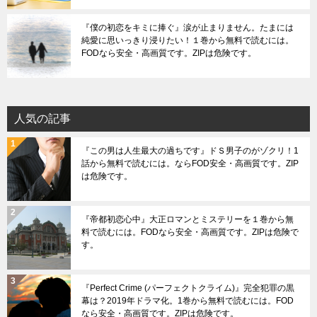
『僕の初恋をキミに捧ぐ』涙が止まりません。たまには
純愛に思いっきり浸りたい！１巻から無料で読むには。
FODなら安全・高画質です。ZIPは危険です。
人気の記事
『この男は人生最大の過ちです』ドＳ男子のがゾクリ！1
話から無料で読むには。ならFOD安全・高画質です。ZIP
は危険です。
『帝都初恋心中』大正ロマンとミステリーを１巻から無
料で読むには。FODなら安全・高画質です。ZIPは危険で
す。
『Perfect Crime (パーフェクトクライム)』完全犯罪の黒
幕は？2019年ドラマ化。1巻から無料で読むには。FOD
なら安全・高画質です。ZIPは危険です。