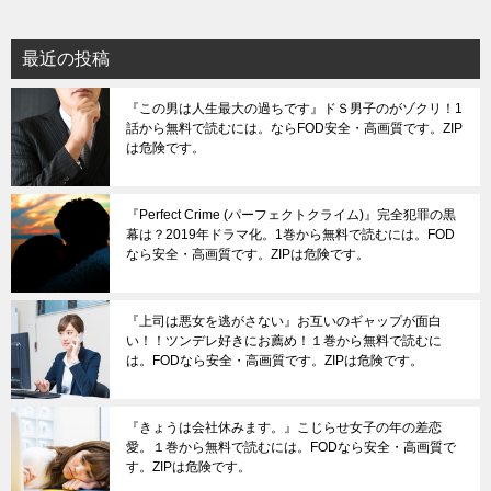
最近の投稿
『この男は人生最大の過ちです』ドＳ男子のがゾクリ！1
話から無料で読むには。ならFOD安全・高画質です。ZIP
は危険です。
『Perfect Crime (パーフェクトクライム)』完全犯罪の黒
幕は？2019年ドラマ化。1巻から無料で読むには。FOD
なら安全・高画質です。ZIPは危険です。
『上司は悪女を逃がさない』お互いのギャップが面白
い！！ツンデレ好きにお薦め！１巻から無料で読むに
は。FODなら安全・高画質です。ZIPは危険です。
『きょうは会社休みます。』こじらせ女子の年の差恋
愛。１巻から無料で読むには。FODなら安全・高画質で
す。ZIPは危険です。