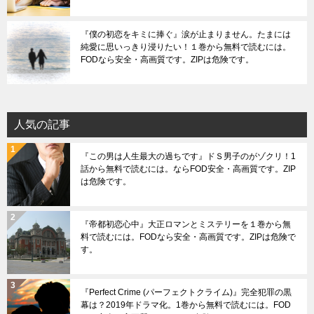
『僕の初恋をキミに捧ぐ』涙が止まりません。たまには
純愛に思いっきり浸りたい！１巻から無料で読むには。
FODなら安全・高画質です。ZIPは危険です。
人気の記事
『この男は人生最大の過ちです』ドＳ男子のがゾクリ！1
話から無料で読むには。ならFOD安全・高画質です。ZIP
は危険です。
『帝都初恋心中』大正ロマンとミステリーを１巻から無
料で読むには。FODなら安全・高画質です。ZIPは危険で
す。
『Perfect Crime (パーフェクトクライム)』完全犯罪の黒
幕は？2019年ドラマ化。1巻から無料で読むには。FOD