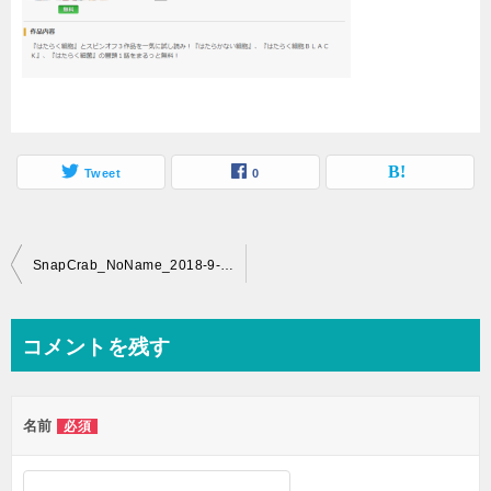
Tweet
0
投
SnapCrab_NoName_2018-9-20_10-2-54_No-00
稿
ナ
コメントを残す
ビ
ゲ
名前
必須
ー
シ