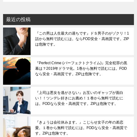
最近の投稿
『この男は人生最大の過ちです』ドＳ男子のがゾクリ！1
話から無料で読むには。ならFOD安全・高画質です。ZIP
は危険です。
『Perfect Crime (パーフェクトクライム)』完全犯罪の黒
幕は？2019年ドラマ化。1巻から無料で読むには。FOD
なら安全・高画質です。ZIPは危険です。
『上司は悪女を逃がさない』お互いのギャップが面白
い！！ツンデレ好きにお薦め！１巻から無料で読むに
は。FODなら安全・高画質です。ZIPは危険です。
『きょうは会社休みます。』こじらせ女子の年の差恋
愛。１巻から無料で読むには。FODなら安全・高画質で
す。ZIPは危険です。