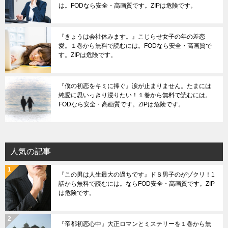
は。FODなら安全・高画質です。ZIPは危険です。
『きょうは会社休みます。』こじらせ女子の年の差恋
愛。１巻から無料で読むには。FODなら安全・高画質で
す。ZIPは危険です。
『僕の初恋をキミに捧ぐ』涙が止まりません。たまには
純愛に思いっきり浸りたい！１巻から無料で読むには。
FODなら安全・高画質です。ZIPは危険です。
人気の記事
『この男は人生最大の過ちです』ドＳ男子のがゾクリ！1
話から無料で読むには。ならFOD安全・高画質です。ZIP
は危険です。
『帝都初恋心中』大正ロマンとミステリーを１巻から無