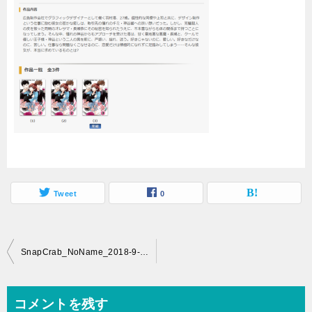
Tweet
0
投
SnapCrab_NoName_2018-9-25_11-52-9_No-00
稿
ナ
コメントを残す