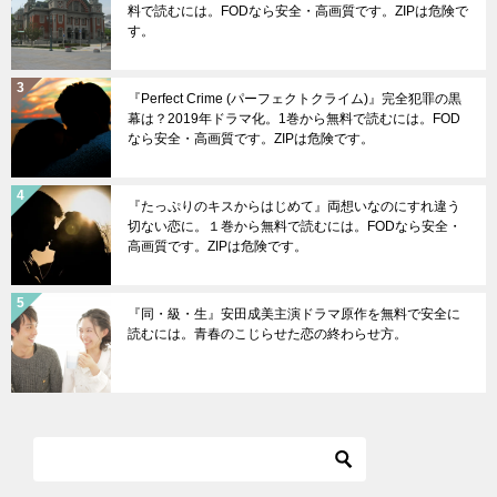
料で読むには。FODなら安全・高画質です。ZIPは危険で
す。
『Perfect Crime (パーフェクトクライム)』完全犯罪の黒
幕は？2019年ドラマ化。1巻から無料で読むには。FOD
なら安全・高画質です。ZIPは危険です。
『たっぷりのキスからはじめて』両想いなのにすれ違う
切ない恋に。１巻から無料で読むには。FODなら安全・
高画質です。ZIPは危険です。
『同・級・生』安田成美主演ドラマ原作を無料で安全に
読むには。青春のこじらせた恋の終わらせ方。