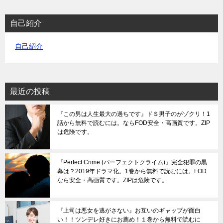
自己紹介
自己紹介
最近の投稿
『この男は人生最大の過ちです』ドＳ男子のがゾクリ！1
話から無料で読むには。ならFOD安全・高画質です。ZIP
は危険です。
『Perfect Crime (パーフェクトクライム)』完全犯罪の黒
幕は？2019年ドラマ化。1巻から無料で読むには。FOD
なら安全・高画質です。ZIPは危険です。
『上司は悪女を逃がさない』お互いのギャップが面白
い！！ツンデレ好きにお薦め！１巻から無料で読むに