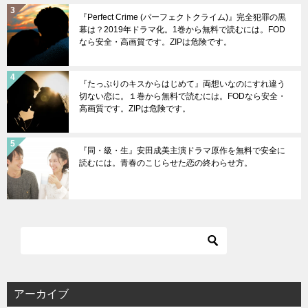
『Perfect Crime (パーフェクトクライム)』完全犯罪の黒
幕は？2019年ドラマ化。1巻から無料で読むには。FOD
なら安全・高画質です。ZIPは危険です。
『たっぷりのキスからはじめて』両想いなのにすれ違う
切ない恋に。１巻から無料で読むには。FODなら安全・
高画質です。ZIPは危険です。
『同・級・生』安田成美主演ドラマ原作を無料で安全に
読むには。青春のこじらせた恋の終わらせ方。
アーカイブ