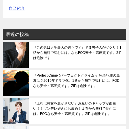
自己紹介
最近の投稿
『この男は人生最大の過ちです』ドＳ男子のがゾクリ！1
話から無料で読むには。ならFOD安全・高画質です。ZIP
は危険です。
『Perfect Crime (パーフェクトクライム)』完全犯罪の黒
幕は？2019年ドラマ化。1巻から無料で読むには。FOD
なら安全・高画質です。ZIPは危険です。
『上司は悪女を逃がさない』お互いのギャップが面白
い！！ツンデレ好きにお薦め！１巻から無料で読むに
は。FODなら安全・高画質です。ZIPは危険です。