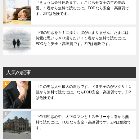
『きょうは会社休みます。』こじらせ女子の年の差恋
愛。１巻から無料で読むには。FODなら安全・高画質で
す。ZIPは危険です。
『僕の初恋をキミに捧ぐ』涙が止まりません。たまには
純愛に思いっきり浸りたい！１巻から無料で読むには。
FODなら安全・高画質です。ZIPは危険です。
人気の記事
『この男は人生最大の過ちです』ドＳ男子のがゾクリ！1
話から無料で読むには。ならFOD安全・高画質です。ZIP
は危険です。
『帝都初恋心中』大正ロマンとミステリーを１巻から無
料で読むには。FODなら安全・高画質です。ZIPは危険で
す。