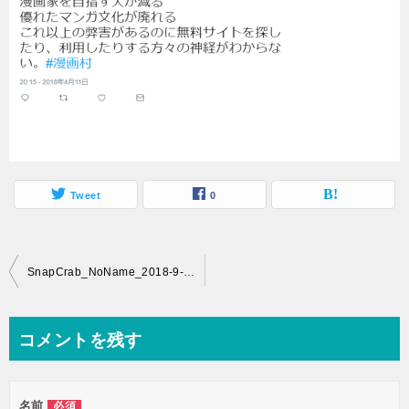
Tweet
0
投
SnapCrab_NoName_2018-9-5_0-0-56_No-00
稿
ナ
コメントを残す
ビ
ゲ
名前
必須