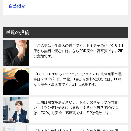
自己紹介
最近の投稿
『この男は人生最大の過ちです』ドＳ男子のがゾクリ！1
話から無料で読むには。ならFOD安全・高画質です。ZIP
は危険です。
『Perfect Crime (パーフェクトクライム)』完全犯罪の黒
幕は？2019年ドラマ化。1巻から無料で読むには。FOD
なら安全・高画質です。ZIPは危険です。
『上司は悪女を逃がさない』お互いのギャップが面白
い！！ツンデレ好きにお薦め！１巻から無料で読むに
は。FODなら安全・高画質です。ZIPは危険です。
『きょうは会社休みます。』こじらせ女子の年の差恋