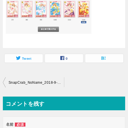
Tweet
0
投
SnapCrab_NoName_2018-9-6_12-7-26_No-00
稿
ナ
コメントを残す
ビ
ゲ
名前
必須
ー