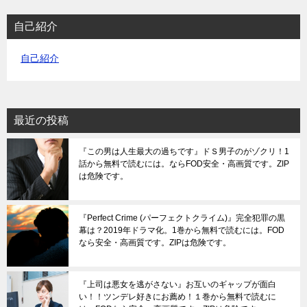
自己紹介
自己紹介
最近の投稿
『この男は人生最大の過ちです』ドＳ男子のがゾクリ！1
話から無料で読むには。ならFOD安全・高画質です。ZIP
は危険です。
『Perfect Crime (パーフェクトクライム)』完全犯罪の黒
幕は？2019年ドラマ化。1巻から無料で読むには。FOD
なら安全・高画質です。ZIPは危険です。
『上司は悪女を逃がさない』お互いのギャップが面白
い！！ツンデレ好きにお薦め！１巻から無料で読むに