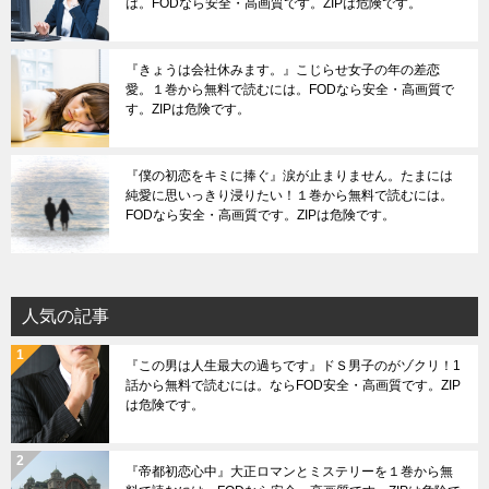
は。FODなら安全・高画質です。ZIPは危険です。
『きょうは会社休みます。』こじらせ女子の年の差恋
愛。１巻から無料で読むには。FODなら安全・高画質で
す。ZIPは危険です。
『僕の初恋をキミに捧ぐ』涙が止まりません。たまには
純愛に思いっきり浸りたい！１巻から無料で読むには。
FODなら安全・高画質です。ZIPは危険です。
人気の記事
『この男は人生最大の過ちです』ドＳ男子のがゾクリ！1
話から無料で読むには。ならFOD安全・高画質です。ZIP
は危険です。
『帝都初恋心中』大正ロマンとミステリーを１巻から無