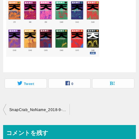
Tweet
0
投
SnapCrab_NoName_2018-9-7_15-25-16_No-00
稿
ナ
コメントを残す
ビ