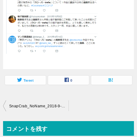
Tweet
0
投
SnapCrab_NoName_2018-9-7_16-1-59_No-00
稿
ナ
コメントを残す
ビ