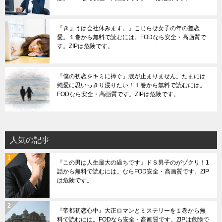
『きょうは会社休みます。』こじらせ女子の年の差恋
愛。１巻から無料で読むには。FODなら安全・高画質で
す。ZIPは危険です。
『僕の初恋をキミに捧ぐ』涙が止まりません。たまには
純愛に思いっきり浸りたい！１巻から無料で読むには。
FODなら安全・高画質です。ZIPは危険です。
人気の記事
『この男は人生最大の過ちです』ドＳ男子のがゾクリ！1
話から無料で読むには。ならFOD安全・高画質です。ZIP
は危険です。
『帝都初恋心中』大正ロマンとミステリーを１巻から無
料で読むには。FODなら安全・高画質です。ZIPは危険で