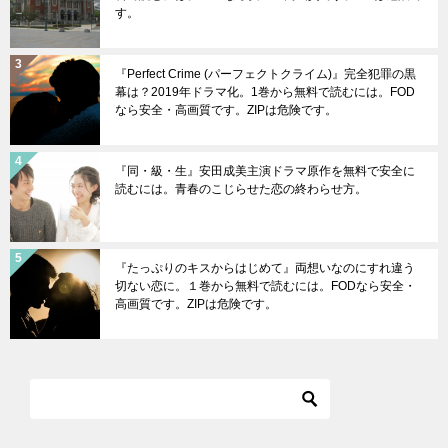
す。
『Perfect Crime (パーフェクトクライム)』完全犯罪の黒
幕は？2019年ドラマ化。1巻から無料で読むには。FOD
なら安全・高画質です。ZIPは危険です。
『同・級・生』安田成美主演ドラマ原作を無料で安全に
読むには。青春のこじらせた恋の終わらせ方。
『たっぷりのキスからはじめて』両想いなのにすれ違う
切ない恋に。１巻から無料で読むには。FODなら安全・
高画質です。ZIPは危険です。