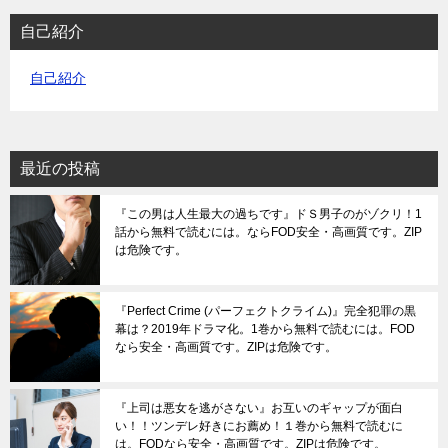
自己紹介
自己紹介
最近の投稿
『この男は人生最大の過ちです』ドＳ男子のがゾクリ！1
話から無料で読むには。ならFOD安全・高画質です。ZIP
は危険です。
『Perfect Crime (パーフェクトクライム)』完全犯罪の黒
幕は？2019年ドラマ化。1巻から無料で読むには。FOD
なら安全・高画質です。ZIPは危険です。
『上司は悪女を逃がさない』お互いのギャップが面白
い！！ツンデレ好きにお薦め！１巻から無料で読むに
は。FODなら安全・高画質です。ZIPは危険です。