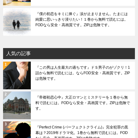
『僕の初恋をキミに捧ぐ』涙が止まりません。たまには
純愛に思いっきり浸りたい！１巻から無料で読むには。
FODなら安全・高画質です。ZIPは危険です。
人気の記事
『この男は人生最大の過ちです』ドＳ男子のがゾクリ！1
話から無料で読むには。ならFOD安全・高画質です。ZIP
は危険です。
『帝都初恋心中』大正ロマンとミステリーを１巻から無
料で読むには。FODなら安全・高画質です。ZIPは危険で
す。
『Perfect Crime (パーフェクトクライム)』完全犯罪の黒
幕は？2019年ドラマ化。1巻から無料で読むには。FOD