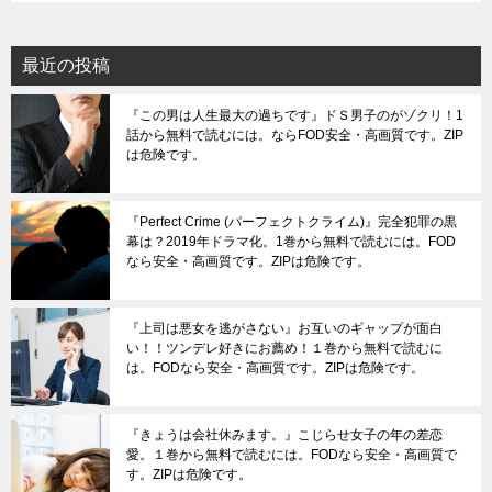
最近の投稿
『この男は人生最大の過ちです』ドＳ男子のがゾクリ！1
話から無料で読むには。ならFOD安全・高画質です。ZIP
は危険です。
『Perfect Crime (パーフェクトクライム)』完全犯罪の黒
幕は？2019年ドラマ化。1巻から無料で読むには。FOD
なら安全・高画質です。ZIPは危険です。
『上司は悪女を逃がさない』お互いのギャップが面白
い！！ツンデレ好きにお薦め！１巻から無料で読むに
は。FODなら安全・高画質です。ZIPは危険です。
『きょうは会社休みます。』こじらせ女子の年の差恋
愛。１巻から無料で読むには。FODなら安全・高画質で
す。ZIPは危険です。