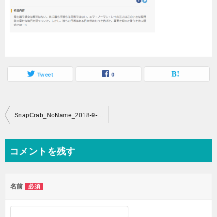
Tweet
0
投
SnapCrab_NoName_2018-9-7_16-44-7_No-00
稿
ナ
コメントを残す
ビ
ゲ
名前
必須
ー
シ