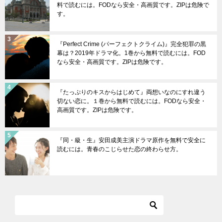
料で読むには。FODなら安全・高画質です。ZIPは危険で
す。
『Perfect Crime (パーフェクトクライム)』完全犯罪の黒
幕は？2019年ドラマ化。1巻から無料で読むには。FOD
なら安全・高画質です。ZIPは危険です。
『たっぷりのキスからはじめて』両想いなのにすれ違う
切ない恋に。１巻から無料で読むには。FODなら安全・
高画質です。ZIPは危険です。
『同・級・生』安田成美主演ドラマ原作を無料で安全に
読むには。青春のこじらせた恋の終わらせ方。