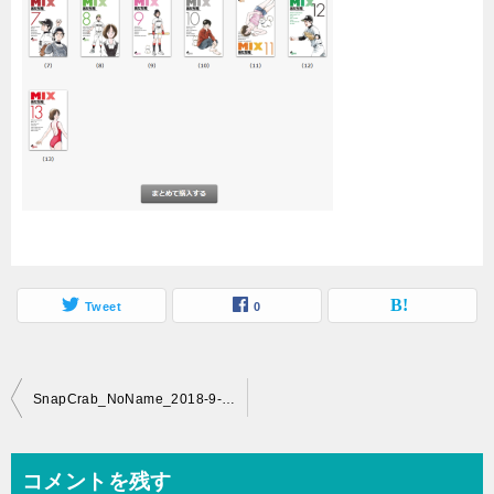
Tweet
0
投
SnapCrab_NoName_2018-9-7_16-48-4_No-00
稿
ナ
コメントを残す