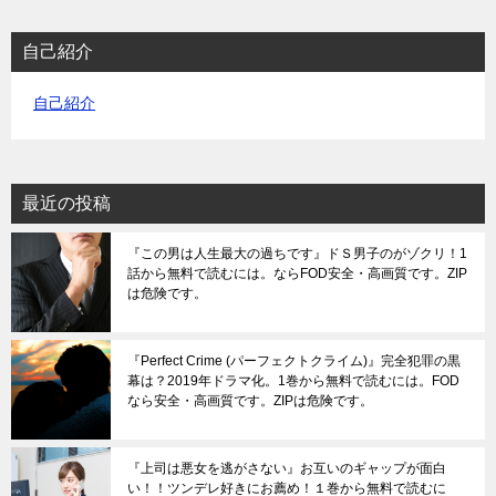
自己紹介
自己紹介
最近の投稿
『この男は人生最大の過ちです』ドＳ男子のがゾクリ！1
話から無料で読むには。ならFOD安全・高画質です。ZIP
は危険です。
『Perfect Crime (パーフェクトクライム)』完全犯罪の黒
幕は？2019年ドラマ化。1巻から無料で読むには。FOD
なら安全・高画質です。ZIPは危険です。
『上司は悪女を逃がさない』お互いのギャップが面白
い！！ツンデレ好きにお薦め！１巻から無料で読むに