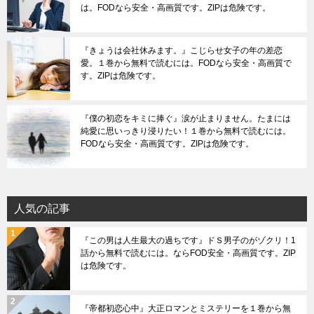
は。FODなら安全・高画質です。ZIPは危険です。
『きょうは会社休みます。』こじらせ女子の年の差恋
愛。１巻から無料で読むには。FODなら安全・高画質で
す。ZIPは危険です。
『僕の初恋をキミに捧ぐ』涙が止まりません。たまには
純愛に思いっきり浸りたい！１巻から無料で読むには。
FODなら安全・高画質です。ZIPは危険です。
人気の記事
『この男は人生最大の過ちです』ドＳ男子のがゾクリ！1
話から無料で読むには。ならFOD安全・高画質です。ZIP
は危険です。
『帝都初恋心中』大正ロマンとミステリーを１巻から無