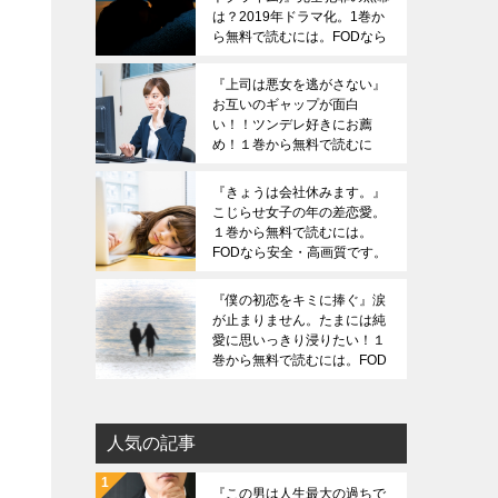
は？2019年ドラマ化。1巻か
ら無料で読むには。FODなら
安全・高画質です。ZIPは危
険です。
『上司は悪女を逃がさない』
お互いのギャップが面白
い！！ツンデレ好きにお薦
め！１巻から無料で読むに
は。FODなら安全・高画質で
す。ZIPは危険です。
『きょうは会社休みます。』
こじらせ女子の年の差恋愛。
１巻から無料で読むには。
FODなら安全・高画質です。
ZIPは危険です。
『僕の初恋をキミに捧ぐ』涙
が止まりません。たまには純
愛に思いっきり浸りたい！１
巻から無料で読むには。FOD
なら安全・高画質です。ZIP
は危険です。
人気の記事
『この男は人生最大の過ちで