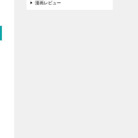
漫画レビュー