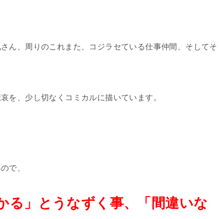
兄さん、周りのこれまた、コジラセている仕事仲間、そしてそ
悲哀を、少し切なくコミカルに描いています。
る
ので、
かる」とうなずく事、「間違いな