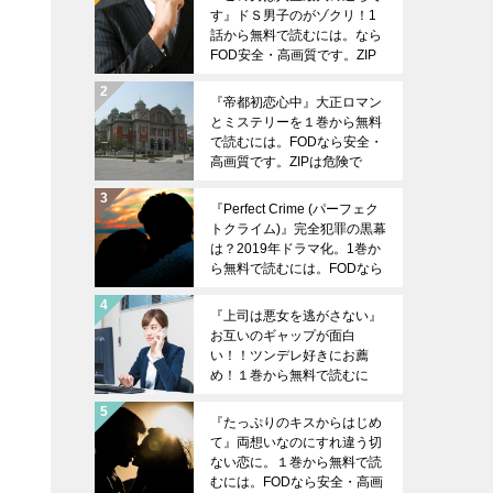
す』ドＳ男子のがゾクリ！1
話から無料で読むには。なら
FOD安全・高画質です。ZIP
は危険です。
『帝都初恋心中』大正ロマン
とミステリーを１巻から無料
で読むには。FODなら安全・
高画質です。ZIPは危険で
す。
『Perfect Crime (パーフェク
トクライム)』完全犯罪の黒幕
は？2019年ドラマ化。1巻か
ら無料で読むには。FODなら
安全・高画質です。ZIPは危
険です。
『上司は悪女を逃がさない』
お互いのギャップが面白
い！！ツンデレ好きにお薦
め！１巻から無料で読むに
は。FODなら安全・高画質で
す。ZIPは危険です。
『たっぷりのキスからはじめ
て』両想いなのにすれ違う切
ない恋に。１巻から無料で読
むには。FODなら安全・高画