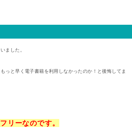
ていました。
、もっと早く電子書籍を利用しなかったのか！と後悔してま
スフリーなのです。