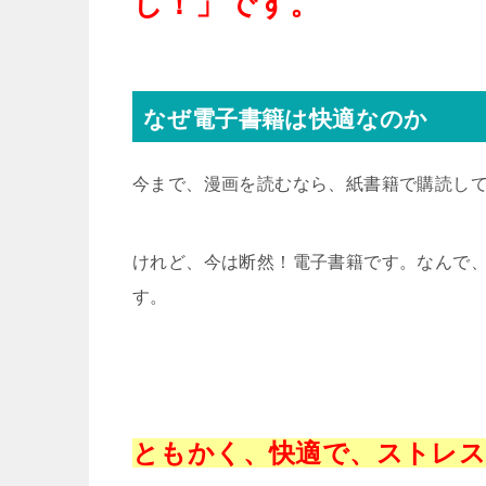
し！」です。
なぜ電子書籍は快適なのか
今まで、漫画を読むなら、紙書籍で購読し
けれど、今は断然！電子書籍です。なんで
す。
ともかく、快適で、ストレ