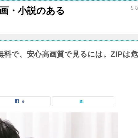
と
画・小説のある
無料で、安心高画質で見るには。ZIPは
0