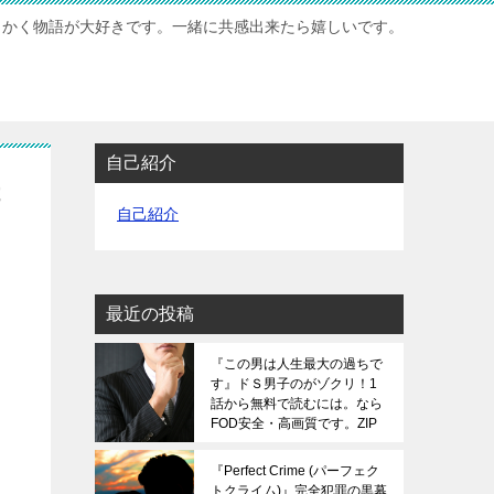
もかく物語が大好きです。一緒に共感出来たら嬉しいです。
自己紹介
危
自己紹介
最近の投稿
『この男は人生最大の過ちで
す』ドＳ男子のがゾクリ！1
話から無料で読むには。なら
FOD安全・高画質です。ZIP
は危険です。
『Perfect Crime (パーフェク
トクライム)』完全犯罪の黒幕