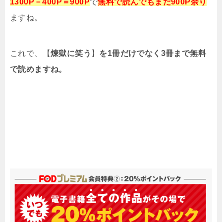
1300P－400P＝900P
で
無料で読んでもまだ900P余り
ますね。
これで、【
煉獄に笑う
】
を1冊だけでなく3冊まで無料
で読めますね。